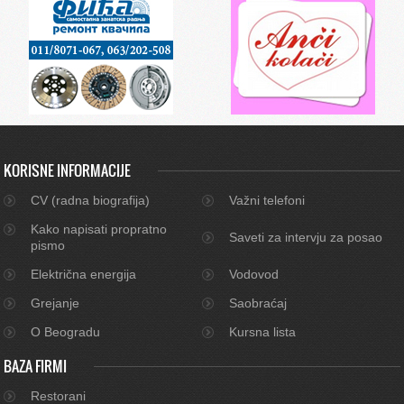
KORISNE INFORMACIJE
CV (radna biografija)
Važni telefoni
Kako napisati propratno
Saveti za intervju za posao
pismo
Električna energija
Vodovod
Grejanje
Saobraćaj
O Beogradu
Kursna lista
BAZA FIRMI
Restorani