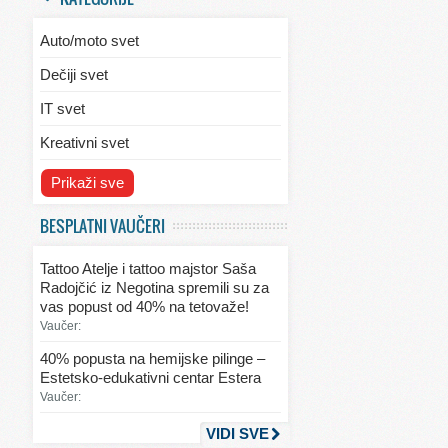
Auto/moto svet
Dečiji svet
IT svet
Kreativni svet
Svet ekologije
Prikaži sve
Svet enterijera/eksterijera
BESPLATNI VAUČERI
Svet informacija
Tattoo Atelje i tattoo majstor Saša
Svet kulinarstva
Radojčić iz Negotina spremili su za
vas popust od 40% na tetovaže!
Svet lepote
Vaučer:
Svet ljubavi i seksa
40% popusta na hemijske pilinge –
Estetsko-edukativni centar Estera
Svet mode
Vaučer:
Svet obrazovanja
VIDI SVE