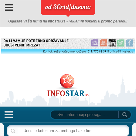
od 30rsd/dnevno
Oglasite vašu firmu na Infostar.rs - reklamni pokloni u promo periodu!
NASLOVNA