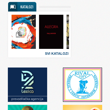
Svet putovanja
KATALOZI
Svet sporta
Svet tehnike
Svet ugostiteljstva
Svet zabave i umetnosti
Svet zanimljivosti
Svet zdravlja
SVI KATALOZI