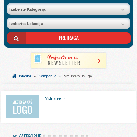
BAZA FIRMI
Izaberite Kategoriju
Izaberite Lokaciju
POSLOVNI OGLASI
AKCIJE I KATALOZI
BESPLATNI VAUČERI
»
»
SVET INFORMACIJA
Infostar
Kompanije
Vrhunska usluga
USLUGE
Vidi više »
KATEGORIJE