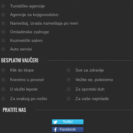
Turističke agencije
Agencije za knjigovodstvo
Nameštaj, izrada nameštaja po meri
Omladinske zadruge
Kozmetički saloni
Auto servisi
BESPLATNI VAUČERI
Klik do klope
Sve za zdravlje
Krenimo u provod
Vežite se, polećemo
U službi lepote
Za sportski duh
Za svakog po nešto
Za vaše najmlađe
PRATITE NAS
Twitter
Facebook