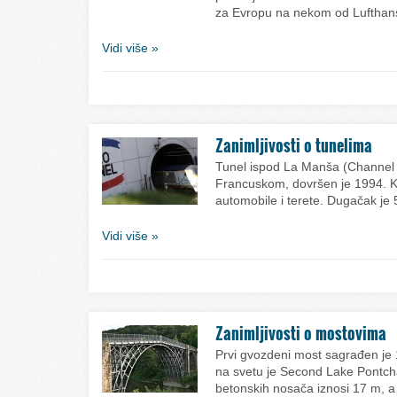
za Evropu na nekom od Luftha
Vidi više »
Zanimljivosti o tunelima
Tunel ispod La Manša (Channel 
Francuskom, dovršen je 1994. K
automobile i terete. Dugačak je
Vidi više »
Zanimljivosti o mostovima
Prvi gvozdeni most sagrađen je 
na svetu je Second Lake Pontcha
betonskih nosača iznosi 17 m,