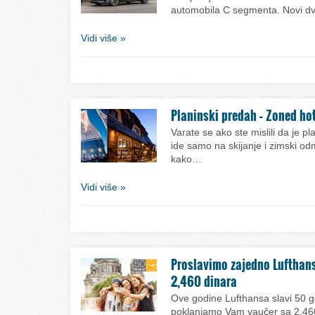
automobila C segmenta. Novi dvo
Vidi više »
Planinski predah – Zoned ho
Varate se ako ste mislili da je 
ide samo na skijanje i zimski od
kako…
Vidi više »
Proslavimo zajedno Lufthans
2,460 dinara
Ove godine Lufthansa slavi 50 g
poklanjamo Vam vaučer sa 2.460