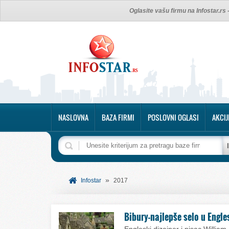
Oglasite vašu firmu na Infostar.rs
NASLOVNA
BAZA FIRMI
POSLOVNI OGLASI
AKCIJ
»
Infostar
2017
Bibury-najlepše selo u Engle