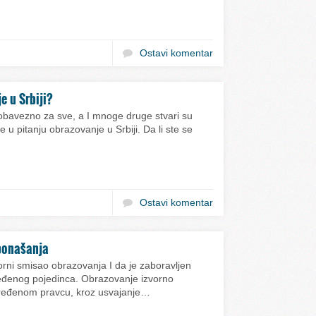
Ostavi komentar
e u Srbiji?
bavezno za sve, a I mnoge druge stvari su
 u pitanju obrazovanje u Srbiji. Da li ste se
Ostavi komentar
 ponašanja
vorni smisao obrazovanja I da je zaboravljen
ređenog pojedinca. Obrazovanje izvorno
dređenom pravcu, kroz usvajanje…