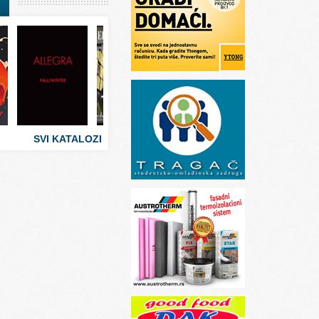
I
stva
 umetnosti
sti
SVI KATALOZI