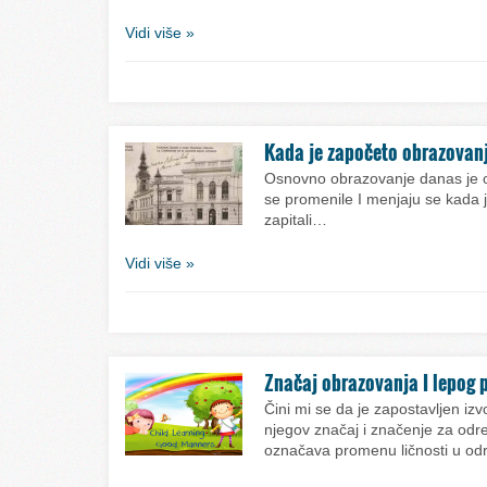
Vidi više »
Kada je započeto obrazovanj
Osnovno obrazovanje danas je o
se promenile I menjaju se kada je
zapitali…
Vidi više »
Značaj obrazovanja I lepog
Čini mi se da je zapostavljen iz
njegov značaj i značenje za od
označava promenu ličnosti u o