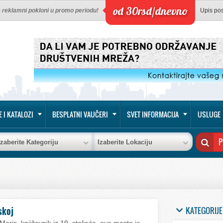
od 30rsd/dnevno
 - reklamni pokloni u promo periodu!
Upis po
E I KATALOZI
BESPLATNI VAUČERI
SVET INFORMACIJA
USLUGE
Izaberite Kategoriju
Izaberite Lokaciju
KATEGORIJE
skoj