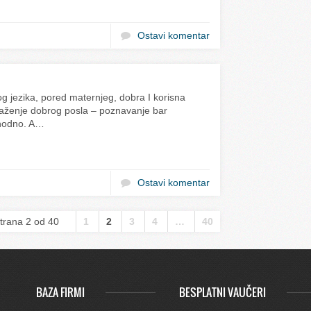
Ostavi komentar
g jezika, pored maternjeg, dobra I korisna
alaženje dobrog posla – poznavanje bar
phodno. A…
Ostavi komentar
trana 2 od 40
1
2
3
4
…
40
BAZA FIRMI
BESPLATNI VAUČERI