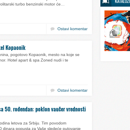
KATALOZ
Svet sporta
litarski turbo benzinski motor će…
Svet tehnike
Svet ugostitelj
Ostavi komentar
Svet zabave i
Svet zanimljivo
tel Kopaonik
Svet zdravlja
planina, pogotovo Kopaonik, mesto na koje se
mor. Hotel apart & spa Zoned nudi i te
Ostavi komentar
a 50. rođendan: poklon vaučer vrednosti
odina letova za Srbiju. Tim povodom
 dinara popusta za Vaše sledeće putovanje