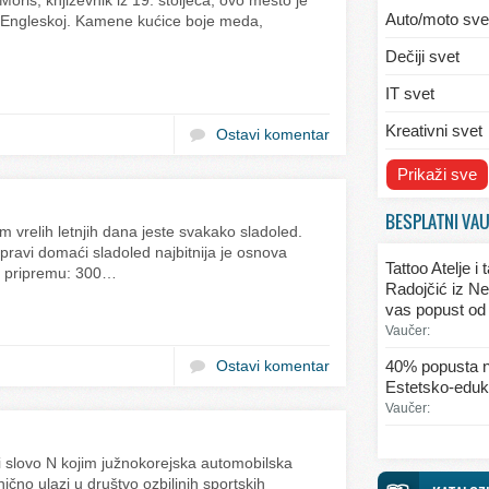
Moris, književnik iz 19. stoljeća, ovo mesto je
Auto/moto sve
j Engleskoj. Kamene kućice boje meda,
Dečiji svet
IT svet
Kreativni svet
Ostavi komentar
Svet ekologije
Prikaži sve
Svet enterijera
BESPLATNI VA
vrelih letnjih dana jeste svakako sladoled.
Svet informaci
 pravi domaći sladoled najbitnija je osnova
Tattoo Atelje i
za pripremu: 300…
Svet kulinarst
Radojčić iz Ne
vas popust od
Svet lepote
Vaučer:
Svet ljubavi i 
40% popusta n
Ostavi komentar
Estetsko-eduka
Svet mode
Vaučer:
Svet obrazova
 i slovo N kojim južnokorejska automobilska
Svet putovanj
čno ulazi u društvo ozbiljnih sportskih