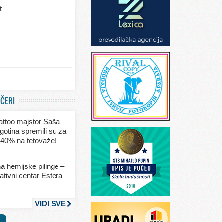
t
/eksterijera
UČERI
ja
 tattoo majstor Saša
va
gotina spremili su za
 40% na tetovaže!
seksa
a hemijske pilinge –
tivni centar Estera
nja
VIDI SVE
a