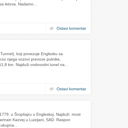
nsa letova. Nadamo…
Ostavi komentar
Tunnel), koji povezuje Englesku sa
roz njega vozovi prevoze putnike,
 51,8 km. Najduži vodovodni tunel na…
Ostavi komentar
1779. u Šropšajru u Engleskoj. Najduži most
rtrain Kazvej u Luizijani, SAD. Raspon
 a ukupna…