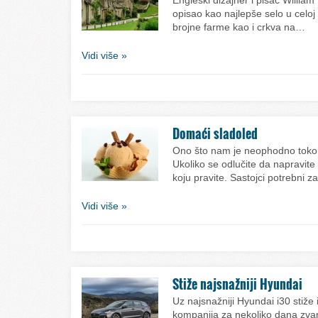
Engleski dizajner i pisac William 
opisao kao najlepše selo u celo
brojne farme kao i crkva na…
Vidi više »
Domaći sladoled
Ono što nam je neophodno tokom 
Ukoliko se odlučite da napravite
koju pravite. Sastojci potrebni 
Vidi više »
Stiže najsnažniji Hyundai
Uz najsnažniji Hyundai i30 stiže
kompanija za nekoliko dana zvani