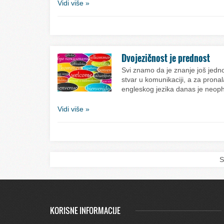
Vidi više »
Dvojezičnost je prednost
Svi znamo da je znanje još jedno
stvar u komunikaciji, a za pron
engleskog jezika danas je neo
Vidi više »
S
KORISNE INFORMACIJE