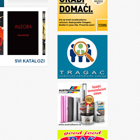
I
stva
 umetnosti
sti
SVI KATALOZI