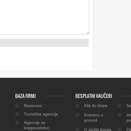
BAZA FIRMI
BESPLATNI VAUČERI
Restorani
Klik do klope
Sv
Turističke agencije
Krenimo u
Ve
provod
po
Agencije za
knjigovodstvo
U službi lepote
Za