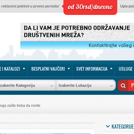
od 30rsd/dnevno
 - reklamni pokloni u promo periodu!
Upis po
E I KATALOZI
BESPLATNI VAUČERI
SVET INFORMACIJA
USLUGE
Izaberite Kategoriju
Izaberite Lokaciju
loga zašto treba da ronite
KATEGORIJE