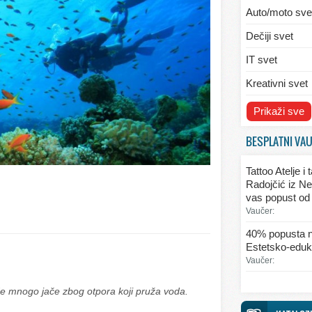
Auto/moto sve
Dečiji svet
IT svet
Kreativni svet
Svet ekologije
Prikaži sve
Svet enterijera
BESPLATNI VA
Svet informaci
Tattoo Atelje i
Svet kulinarst
Radojčić iz Ne
vas popust od
Svet lepote
Vaučer:
Svet ljubavi i 
40% popusta n
Estetsko-eduka
Svet mode
Vaučer:
Svet obrazova
ade mnogo jače zbog otpora koji pruža voda.
Svet putovanj