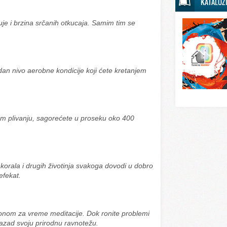
KATALOZ
Svet sporta
Svet tehnike
uje i brzina srčanih otkucaja. Samim tim se
Svet ugostitelj
Svet zabave i
dan nivo aerobne kondicije koji ćete kretanjem
Svet zanimljivo
Svet zdravlja
om plivanju, sagorećete u proseku oko 400
 korala i drugih životinja svakoga dovodi u dobro
efekat.
o onom za vreme meditacije. Dok ronite problemi
 nazad svoju prirodnu ravnotežu.