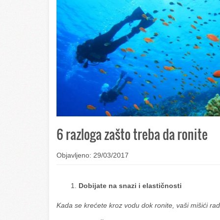
6 razloga zašto treba da ronite
Objavljeno: 29/03/2017
Dobijate na snazi i elastičnosti
Kada se krećete kroz vodu dok ronite, vaši mišići r