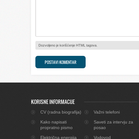
Dozvoljeno je korišćenje HTML tagova.
KORISNE INFORMACIJE
CV (radna biografija)
Važni telefoni
Kako napisati
Saveti za intervju za
propratno pismo
posao
Električna energija
Vodovod