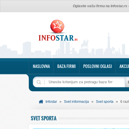
Oglasite vašu firmu na Infostar.rs
NASLOVNA
BAZA FIRMI
POSLOVNI OGLASI
AKCIJ
»
»
»
Infostar
Svet informacija
Svet sporta
6 raz
SVET SPORTA