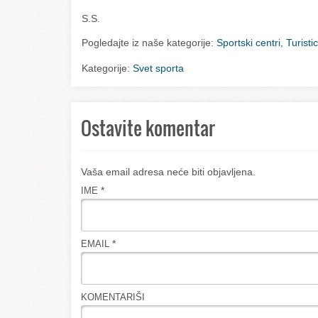
S.S.
Pogledajte iz naše kategorije:
Sportski centri
,
Turisti
Kategorije:
Svet sporta
Ostavite komentar
Vaša email adresa neće biti objavljena.
*
IME
*
EMAIL
KOMENTARIŠI