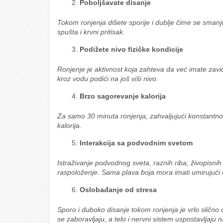
Poboljšavate disanje
Tokom ronjenja dišete sporije i dublje čime se smanj
spušta i krvni pritisak.
Podižete nivo fizičke kondicije
Ronjenje je aktivnost koja zahteva da već imate zavi
kroz vodu podići na još viši nivo.
Brzo sagorevanje kalorija
Za samo 30 minuta ronjenja, zahvaljujući konstantn
kalorija.
Interakcija sa podvodnim svetom
Istraživanje podvodnog sveta, raznih riba, živopisnih
raspoloženje. Sama plava boja mora imati umirujući 
Oslobađanje od stresa
Sporo i duboko disanje tokom ronjenja je vrlo sličn
se zaboravljaju, a telo i nervni sistem uspostavljaju