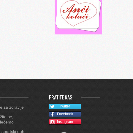
PRATITE NAS
Twitter
e za zdravlje
Facebook
žite se,
lećemo
Instagram
 sportski duh