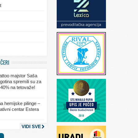
t
/eksterijera
UČERI
ja
 tattoo majstor Saša
va
gotina spremili su za
 40% na tetovaže!
seksa
a hemijske pilinge –
tivni centar Estera
nja
VIDI SVE
a