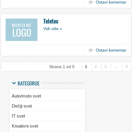
Ostavi komentar
Teletec
Vidi više »
Ostavi komentar
Strana 1 od 5
1
2
3
…
5
KATEGORIJE
Auto/moto svet
Dečiji svet
IT svet
Kreativni svet