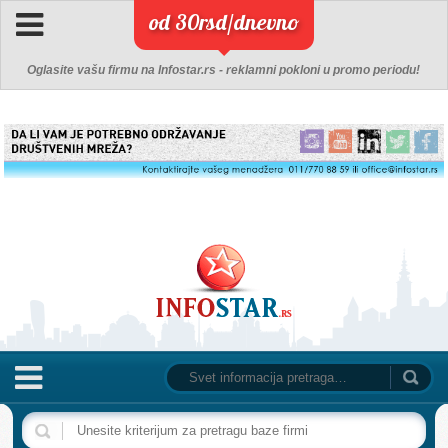
od 30rsd/dnevno
Oglasite vašu firmu na Infostar.rs - reklamni pokloni u promo periodu!
NASLOVNA