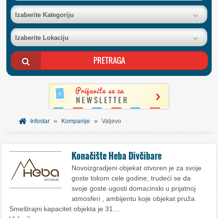
BAZA FIRMI
Izaberite Kategoriju
Izaberite Lokaciju
POSLOVNI OGLASI
AKCIJE I KATALOZI
BESPLATNI VAUČERI
»
»
SVET INFORMACIJA
Infostar
Kompanije
Valjevo
USLUGE
Konačište Heba Divčibare
Novoizgradjeni objekat otvoren je za svoje
goste tokom cele godine, trudeći se da
svoje goste ugosti domacinski u prijatnoj
atmosferi , ambijentu koje objekat pruža.
Smeštrajni kapacitet objekta je 31…