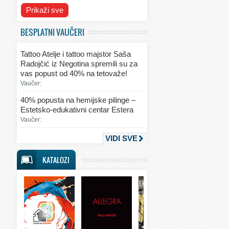
Svet ekologije
Prikaži sve
Svet enterijera/eksterijera
BESPLATNI VAUČERI
Svet informacija
Tattoo Atelje i tattoo majstor Saša
Svet kulinarstva
Radojčić iz Negotina spremili su za
vas popust od 40% na tetovaže!
Svet lepote
Vaučer:
Svet ljubavi i seksa
40% popusta na hemijske pilinge –
Estetsko-edukativni centar Estera
Svet mode
Vaučer:
Svet obrazovanja
VIDI SVE
Svet putovanja
KATALOZI
Svet sporta
Svet tehnike
Svet ugostiteljstva
Svet zabave i umetnosti