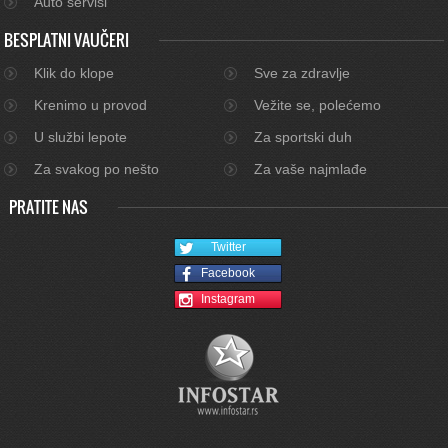
Auto servisi
BESPLATNI VAUČERI
Klik do klope
Sve za zdravlje
Krenimo u provod
Vežite se, polećemo
U službi lepote
Za sportski duh
Za svakog po nešto
Za vaše najmlađe
PRATITE NAS
Twitter
Facebook
Instagram