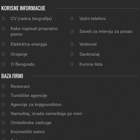
KORISNE INFORMACIJE
CV (radna biografija)
Važni telefoni
Kako napisati propratno
Saveti za intervju za posao
pismo
Električna energija
Vodovod
Grejanje
Saobraćaj
O Beogradu
Kursna lista
BAZA FIRMI
Restorani
Turističke agencije
Agencije za knjigovodstvo
Nameštaj, izrada nameštaja po meri
Omladinske zadruge
Kozmetički saloni