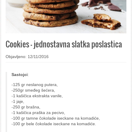
Cookies – jednostavna slatka poslastica
Objavljeno: 12/11/2016
Sastojci
:
-125 gr neslanog putera,
-250gr smeđeg šećera,
-1 kašičica ekstrakta vanile,
-1 jaje,
-250 gr brašna,
-1 kašičica praška za pecivo,
-100 gr tamne čokolade iseckane na komadiće,
-100 gr bele čokolade iseckane na komadiće.