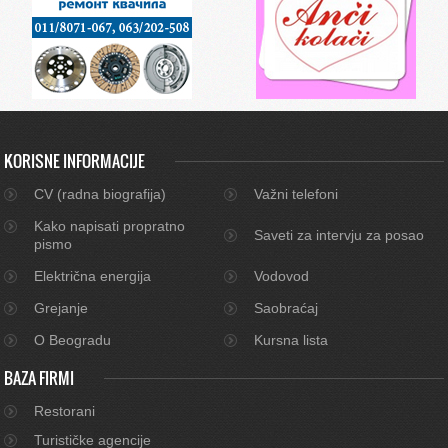
KORISNE INFORMACIJE
CV (radna biografija)
Važni telefoni
Kako napisati propratno
Saveti za intervju za posao
pismo
Električna energija
Vodovod
Grejanje
Saobraćaj
O Beogradu
Kursna lista
BAZA FIRMI
Restorani
Turističke agencije