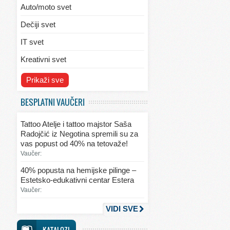
Auto/moto svet
Dečiji svet
IT svet
Kreativni svet
Svet ekologije
Prikaži sve
Svet enterijera/eksterijera
BESPLATNI VAUČERI
Svet informacija
Tattoo Atelje i tattoo majstor Saša
Svet kulinarstva
Radojčić iz Negotina spremili su za
vas popust od 40% na tetovaže!
Svet lepote
Vaučer:
Svet ljubavi i seksa
40% popusta na hemijske pilinge –
Estetsko-edukativni centar Estera
Svet mode
Vaučer:
Svet obrazovanja
VIDI SVE
Svet putovanja
KATALOZI