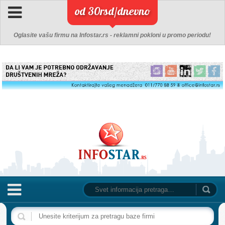
od 30rsd/dnevno
Oglasite vašu firmu na Infostar.rs - reklamni pokloni u promo periodu!
NASLOVNA