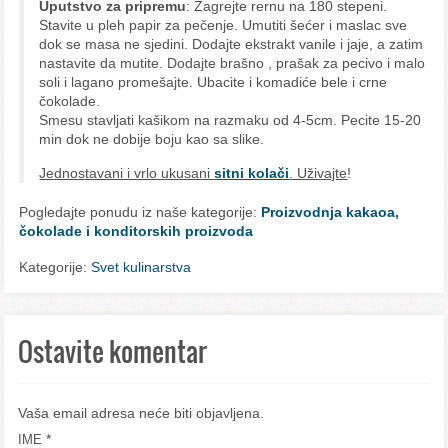
Uputstvo za pripremu
: Zagrejte rernu na 180 stepeni.
Stavite u pleh papir za pečenje. Umutiti šećer i maslac sve
dok se masa ne sjedini. Dodajte ekstrakt vanile i jaje, a zatim
nastavite da mutite. Dodajte brašno , prašak za pecivo i malo
soli i lagano promešajte. Ubacite i komadiće bele i crne
čokolade.
Smesu stavljati kašikom na razmaku od 4-5cm. Pecite 15-20
min dok ne dobije boju kao sa slike.
Jednostavani i vrlo ukusani
sitni kolači
. Uživajte
!
Pogledajte ponudu iz naše kategorije:
Proizvodnja kakaoa,
čokolade i konditorskih proizvoda
Kategorije:
Svet kulinarstva
Ostavite komentar
Vaša email adresa neće biti objavljena.
*
IME