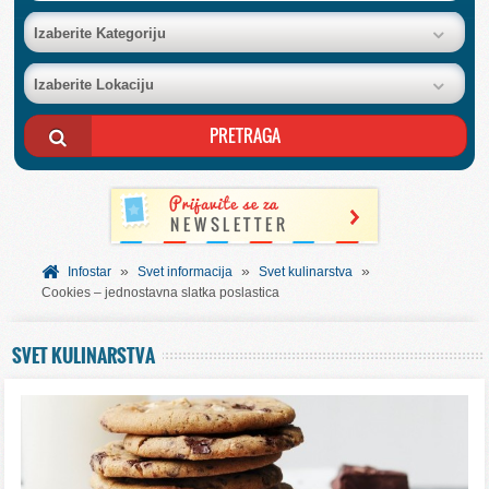
BAZA FIRMI
Izaberite Kategoriju
Izaberite Lokaciju
POSLOVNI OGLASI
AKCIJE I KATALOZI
BESPLATNI VAUČERI
»
»
»
SVET INFORMACIJA
Infostar
Svet informacija
Svet kulinarstva
Cookies – jednostavna slatka poslastica
USLUGE
SVET KULINARSTVA