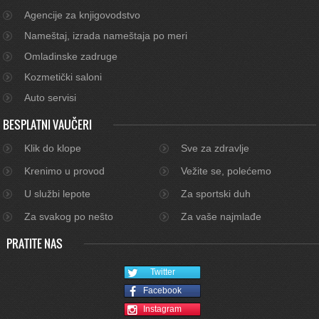
Agencije za knjigovodstvo
Nameštaj, izrada nameštaja po meri
Omladinske zadruge
Kozmetički saloni
Auto servisi
BESPLATNI VAUČERI
Klik do klope
Sve za zdravlje
Krenimo u provod
Vežite se, polećemo
U službi lepote
Za sportski duh
Za svakog po nešto
Za vaše najmlađe
PRATITE NAS
Twitter
Facebook
Instagram