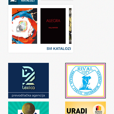
Svet sporta
Svet tehnike
Svet ugostiteljstva
Svet zabave i umetnosti
Svet zanimljivosti
Svet zdravlja
SVI KATALOZI