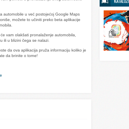
KATALOZ
Svet sporta
Svet tehnike
ja automobile u već postojećoj Google Maps
ioniše, možete to učiniti preko beta aplikacije
Svet ugostitelj
mobila.
Svet zabave i
i će vam olakšati pronalaženje automobila,
ili u blizini čega se nalazi.
Svet zanimljivo
te da ova aplikacija pruža informaciju koliko je
Svet zdravlja
te da brinite o tome!
je