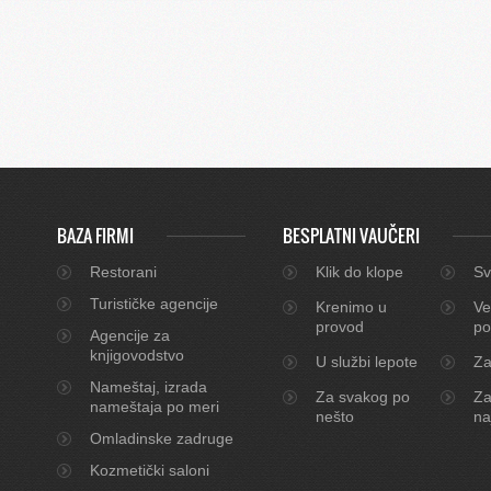
BAZA FIRMI
BESPLATNI VAUČERI
Restorani
Klik do klope
Sv
Turističke agencije
Krenimo u
Ve
provod
po
Agencije za
knjigovodstvo
U službi lepote
Za
Nameštaj, izrada
Za svakog po
Za
nameštaja po meri
nešto
na
Omladinske zadruge
Kozmetički saloni