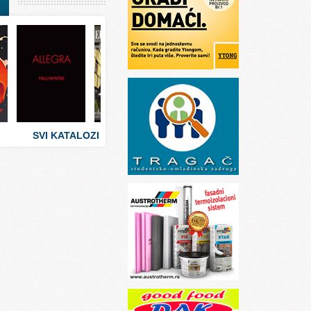
I
stva
 umetnosti
sti
SVI KATALOZI