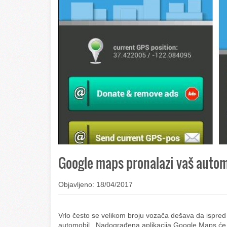
Google maps pronalazi vaš auto
Objavljeno: 18/04/2017
Vrlo često se velikom broju vozača dešava da ispred 
automobil. Nadograđena aplikacija Google Maps će