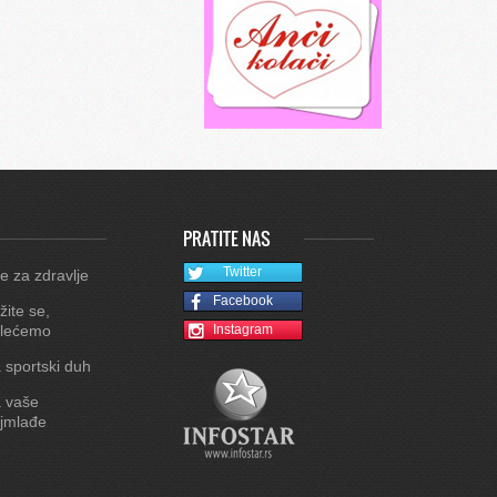
PRATITE NAS
Twitter
e za zdravlje
Facebook
žite se,
lećemo
Instagram
 sportski duh
 vaše
jmlađe