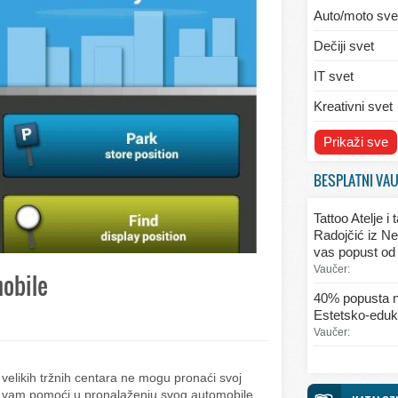
Auto/moto sve
Dečiji svet
IT svet
Kreativni svet
Svet ekologije
Prikaži sve
Svet enterijera
BESPLATNI VA
Svet informaci
Tattoo Atelje i
Svet kulinarst
Radojčić iz Ne
vas popust od
Svet lepote
Vaučer:
mobile
Svet ljubavi i 
40% popusta n
Estetsko-eduka
Svet mode
Vaučer:
Svet obrazova
velikih tržnih centara ne mogu pronaći svoj
Svet putovanj
 vam pomoći u pronalaženju svog automobile