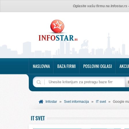
Oglasite vašu firmu na Infostar.rs
NASLOVNA
BAZA FIRMI
POSLOVNI OGLASI
AKCIJ
»
»
»
Infostar
Svet informacija
IT svet
Google ma
IT SVET