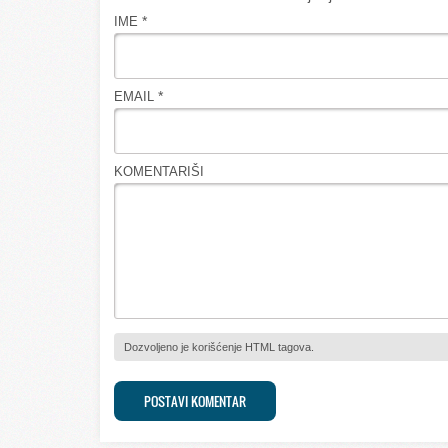
*
IME
*
EMAIL
KOMENTARIŠI
Dozvoljeno je korišćenje HTML tagova.