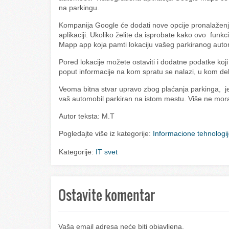
na parkingu.
Kompanija Google će dodati nove opcije pronalažen
aplikaciji. Ukoliko želite da isprobate kako ovo funkc
Mapp app koja pamti lokaciju vašeg parkiranog auto
Pored lokacije možete ostaviti i dodatne podatke koj
poput informacije na kom spratu se nalazi, u kom delu 
Veoma bitna stvar upravo zbog plaćanja parkinga, jes
vaš automobil parkiran na istom mestu. Više ne mora
Autor teksta: M.T
Pogledajte više iz kategorije:
Informacione tehnologi
Kategorije:
IT svet
Ostavite komentar
Vaša email adresa neće biti objavljena.