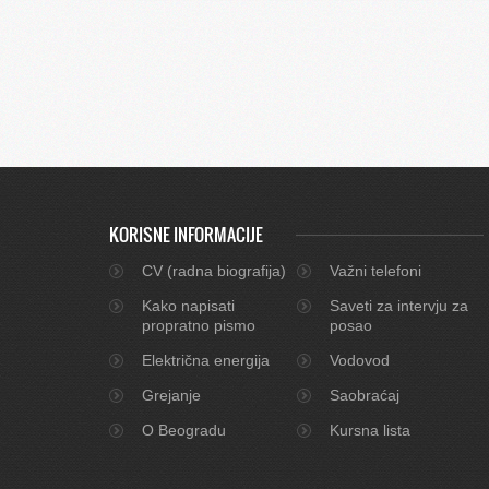
KORISNE INFORMACIJE
CV (radna biografija)
Važni telefoni
Kako napisati
Saveti za intervju za
propratno pismo
posao
Električna energija
Vodovod
Grejanje
Saobraćaj
O Beogradu
Kursna lista