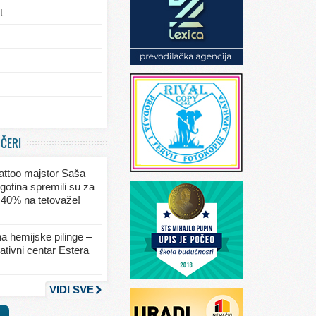
t
/eksterijera
UČERI
ja
 tattoo majstor Saša
va
gotina spremili su za
 40% na tetovaže!
seksa
a hemijske pilinge –
tivni centar Estera
nja
VIDI SVE
a