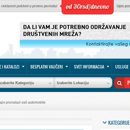
od 30rsd/dnevno
 - reklamni pokloni u promo periodu!
Upis po
E I KATALOZI
BESPLATNI VAUČERI
SVET INFORMACIJA
USLUGE
Izaberite Kategoriju
Izaberite Lokaciju
ps pronalazi vaš automobile
KATEGORIJE