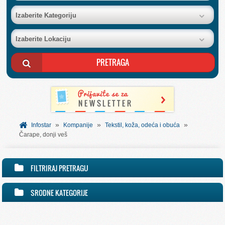
BAZA FIRMI
Izaberite Kategoriju
Izaberite Lokaciju
POSLOVNI OGLASI
AKCIJE I KATALOZI
BESPLATNI VAUČERI
»
»
»
SVET INFORMACIJA
Infostar
Kompanije
Tekstil, koža, odeća i obuća
Čarape, donji veš
USLUGE
FILTRIRAJ PRETRAGU
SRODNE KATEGORIJE