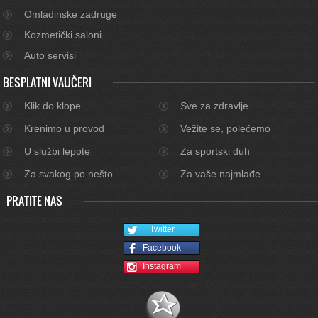
Omladinske zadruge
Kozmetički saloni
Auto servisi
BESPLATNI VAUČERI
Klik do klope
Sve za zdravlje
Krenimo u provod
Vežite se, polećemo
U službi lepote
Za sportski duh
Za svakog po nešto
Za vaše najmlađe
PRATITE NAS
Twitter
Facebook
Instagram