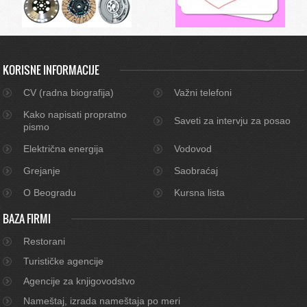
KORISNE INFORMACIJE
CV (radna biografija)
Važni telefoni
Kako napisati propratno
Saveti za intervju za posao
pismo
Električna energija
Vodovod
Grejanje
Saobraćaj
O Beogradu
Kursna lista
BAZA FIRMI
Restorani
Turističke agencije
Agencije za knjigovodstvo
Nameštaj, izrada nameštaja po meri