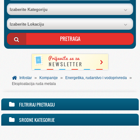
BAZA FIRMI
Izaberite Kategoriju
Izaberite Lokaciju
POSLOVNI OGLASI
AKCIJE I KATALOZI
BESPLATNI VAUČERI
»
»
»
SVET INFORMACIJA
Infostar
Kompanije
Energetika, rudarstvo i vodoprivreda
Eksploatacija ruda metala
USLUGE
FILTRIRAJ PRETRAGU
SRODNE KATEGORIJE