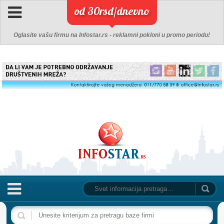
od 30rsd/dnevno
Oglasite vašu firmu na Infostar.rs - reklamni pokloni u promo periodu!
NASLOVNA