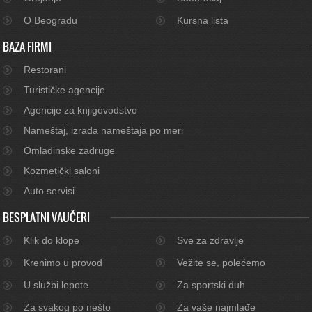
O Beogradu
Kursna lista
BAZA FIRMI
Restorani
Turističke agencije
Agencije za knjigovodstvo
Nameštaj, izrada nameštaja po meri
Omladinske zadruge
Kozmetički saloni
Auto servisi
BESPLATNI VAUČERI
Klik do klope
Sve za zdravlje
Krenimo u provod
Vežite se, polećemo
U službi lepote
Za sportski duh
Za svakog po nešto
Za vaše najmlađe