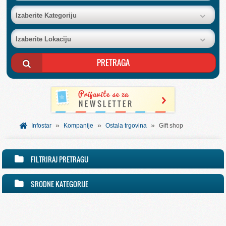
BAZA FIRMI
Izaberite Kategoriju
Izaberite Lokaciju
POSLOVNI OGLASI
AKCIJE I KATALOZI
BESPLATNI VAUČERI
»
»
»
SVET INFORMACIJA
Infostar
Kompanije
Ostala trgovina
Gift shop
USLUGE
FILTRIRAJ PRETRAGU
SRODNE KATEGORIJE