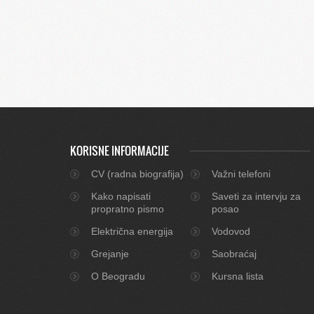
KORISNE INFORMACIJE
CV (radna biografija)
Važni telefoni
Kako napisati
Saveti za intervju za
propratno pismo
posao
Električna energija
Vodovod
Grejanje
Saobraćaj
O Beogradu
Kursna lista