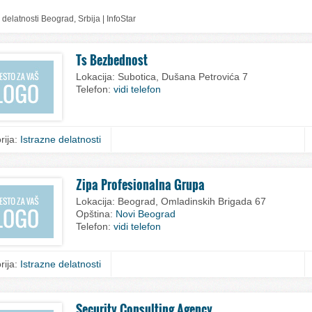
 delatnosti Beograd, Srbija | InfoStar
Ts Bezbednost
Lokacija:
Subotica, Dušana Petrovića 7
Telefon:
vidi telefon
rija:
Istrazne delatnosti
Zipa Profesionalna Grupa
Lokacija:
Beograd, Omladinskih Brigada 67
Opština:
Novi Beograd
Telefon:
vidi telefon
rija:
Istrazne delatnosti
Security Consulting Agency