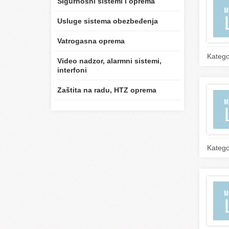
Sigurnosni sistemi i oprema
Usluge sistema obezbeđenja
Vatrogasna oprema
Katego
Video nadzor, alarmni sistemi,
interfoni
Zaštita na radu, HTZ oprema
Katego