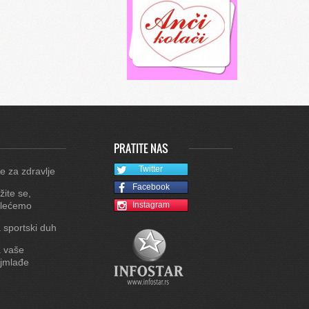
PRATITE NAS
Twitter
e za zdravlje
Facebook
žite se,
lećemo
Instagram
 sportski duh
 vaše
jmlađe