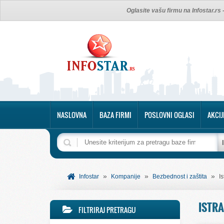
Oglasite vašu firmu na Infostar.rs
NASLOVNA
BAZA FIRMI
POSLOVNI OGLASI
AKCIJ
»
»
»
Infostar
Kompanije
Bezbednost i zaštita
I
ISTR
FILTRIRAJ PRETRAGU