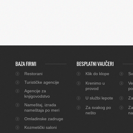
BAZA FIRMI
BESPLATNI VAUČERI
Restorani
Klik do klope
Sv
Turističke agencije
Krenimo u
Ve
provod
po
Agencije za
knjigovodstvo
U službi lepote
Za
Nameštaj, izrada
Za svakog po
Za
nameštaja po meri
nešto
na
Omladinske zadruge
Kozmetički saloni