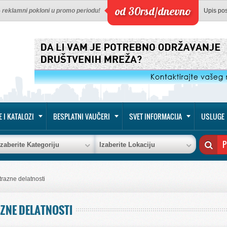
od 30rsd/dnevno
 - reklamni pokloni u promo periodu!
Upis po
E I KATALOZI
BESPLATNI VAUČERI
SVET INFORMACIJA
USLUGE
Izaberite Kategoriju
Izaberite Lokaciju
strazne delatnosti
AZNE DELATNOSTI