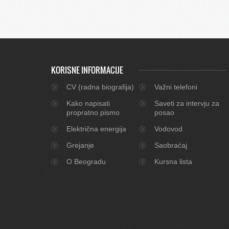
KORISNE INFORMACIJE
CV (radna biografija)
Važni telefoni
Kako napisati
Saveti za intervju za
propratno pismo
posao
Električna energija
Vodovod
Grejanje
Saobraćaj
O Beogradu
Kursna lista