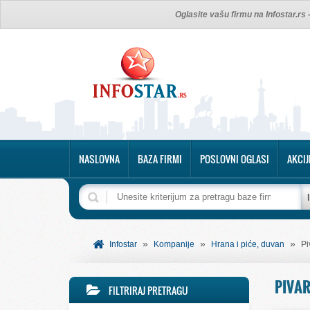
Oglasite vašu firmu na Infostar.rs
NASLOVNA
BAZA FIRMI
POSLOVNI OGLASI
AKCIJ
»
»
»
Infostar
Kompanije
Hrana i piće, duvan
Pi
PIVAR
FILTRIRAJ PRETRAGU