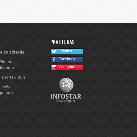
PRATITE NAS
Twitter
e za zdravlje
Facebook
žite se,
lećemo
Instagram
 sportski duh
 vaše
jmlađe