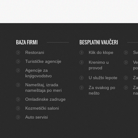
BAZA FIRMI
BESPLATNI VAUČERI
Restorani
Klik do klope
Sv
Turističke agencije
Krenimo u
Ve
provod
po
Agencije za
knjigovodstvo
U službi lepote
Za
Nameštaj, izrada
Za svakog po
Za
nameštaja po meri
nešto
na
Omladinske zadruge
Kozmetički saloni
Auto servisi