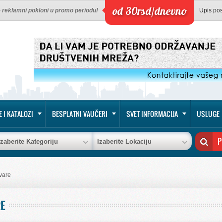
od 30rsd/dnevno
 - reklamni pokloni u promo periodu!
Upis po
E I KATALOZI
BESPLATNI VAUČERI
SVET INFORMACIJA
USLUGE
Izaberite Kategoriju
Izaberite Lokaciju
vare
E