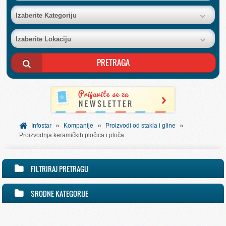
BAZA FIRMI
Izaberite Kategoriju
Izaberite Lokaciju
POSLOVNI OGLASI
AKCIJE I KATALOZI
BESPLATNI VAUČERI
»
»
»
SVET INFORMACIJA
Infostar
Kompanije
Proizvodi od stakla i gline
Proizvodnja keramičkih pločica i ploča
USLUGE
FILTRIRAJ PRETRAGU
SRODNE KATEGORIJE