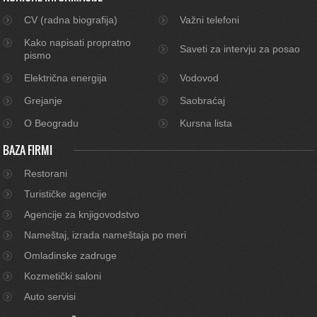
CV (radna biografija)
Važni telefoni
Kako napisati propratno
Saveti za intervju za posao
pismo
Električna energija
Vodovod
Grejanje
Saobraćaj
O Beogradu
Kursna lista
BAZA FIRMI
Restorani
Turističke agencije
Agencije za knjigovodstvo
Nameštaj, izrada nameštaja po meri
Omladinske zadruge
Kozmetički saloni
Auto servisi