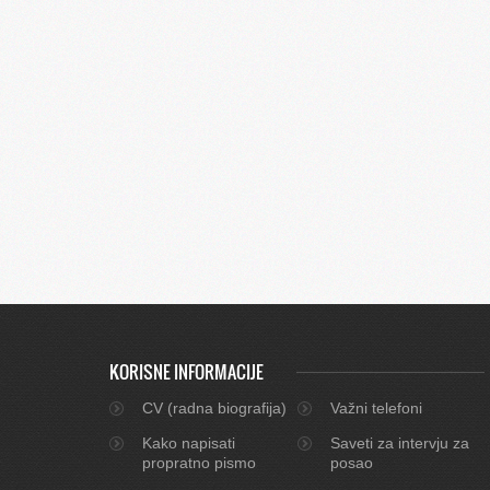
KORISNE INFORMACIJE
CV (radna biografija)
Važni telefoni
Kako napisati
Saveti za intervju za
propratno pismo
posao