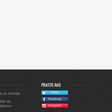
PRATITE NAS
Twitter
e za zdravlje
Facebook
žite se,
lećemo
Instagram