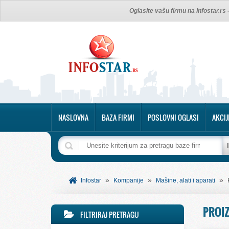
Oglasite vašu firmu na Infostar.rs
NASLOVNA
BAZA FIRMI
POSLOVNI OGLASI
AKCIJ
»
»
»
Infostar
Kompanije
Mašine, alati i aparati
PROIZ
FILTRIRAJ PRETRAGU