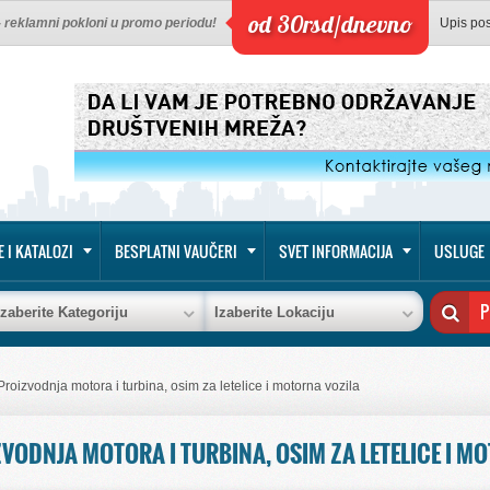
od 30rsd/dnevno
 - reklamni pokloni u promo periodu!
Upis po
E I KATALOZI
BESPLATNI VAUČERI
SVET INFORMACIJA
USLUGE
Izaberite Kategoriju
Izaberite Lokaciju
Proizvodnja motora i turbina, osim za letelice i motorna vozila
VODNJA MOTORA I TURBINA, OSIM ZA LETELICE I M