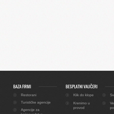
BAZA FIRMI
BESPLATNI VAUČERI
Restorani
Klik do klope
Sv
Turističke agencije
Krenimo u
Ve
provod
po
Agencije za