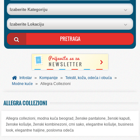
BAZA FIRMI
Izaberite Kategoriju
Izaberite Lokaciju
POSLOVNI OGLASI
AKCIJE I KATALOZI
BESPLATNI VAUČERI
»
»
»
SVET INFORMACIJA
Infostar
Kompanije
Tekstil, koža, odeća i obuća
»
Modne kuće
Allegra Collezioni
USLUGE
ALLEGRA COLLEZIONI
Allegra collezioni, modna kuća beograd, ženske pantalone, ženski kaputi,
ženske košulje, ženski kombinezoni, crni sako, elegantne košulje, business
look, elegantne haljine, poslovna odeća