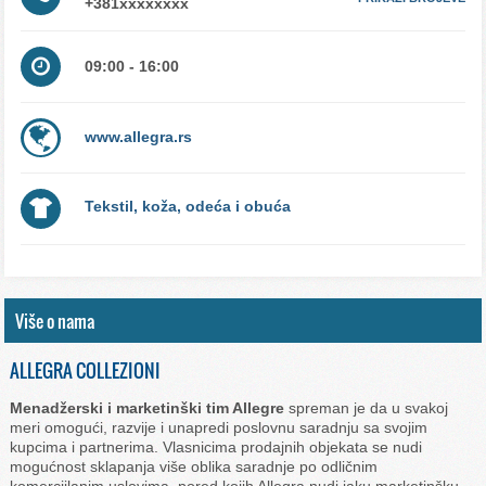
09:00 - 16:00
www.allegra.rs
Tekstil, koža, odeća i obuća
Više o nama
ALLEGRA COLLEZIONI
Menadžerski i marketinški tim Allegre
spreman je da u svakoj
meri omogući, razvije i unapredi poslovnu saradnju sa svojim
kupcima i partnerima. Vlasnicima prodajnih objekata se nudi
mogućnost sklapanja više oblika saradnje po odličnim
komercijlanim uslovima, pored kojih Allegra nudi jaku marketinšku