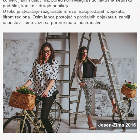
podršku, kao i niz drugih benificija.
U toku je stvaranje razgranate mreže maloprodajnih objekata,
širom regiona. Osim lanca postojećih prodajnih objekata u zemlji
uspostavili smo veze sa partnerima u inostranstvu.