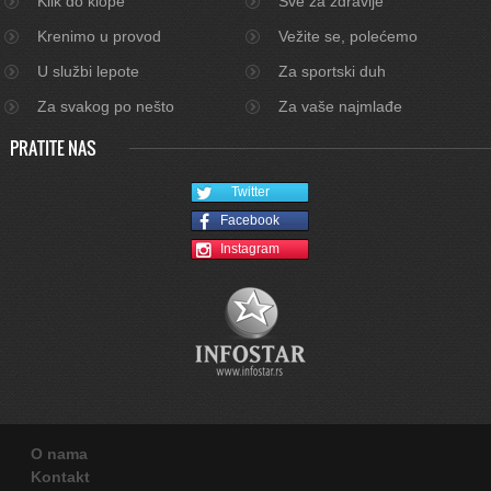
Klik do klope
Sve za zdravlje
Krenimo u provod
Vežite se, polećemo
U službi lepote
Za sportski duh
Za svakog po nešto
Za vaše najmlađe
PRATITE NAS
Twitter
Facebook
Instagram
O nama
Kontakt