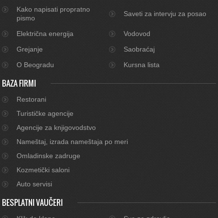
Kako napisati propratno
Saveti za intervju za posao
pismo
Električna energija
Vodovod
Grejanje
Saobraćaj
O Beogradu
Kursna lista
BAZA FIRMI
Restorani
Turističke agencije
Agencije za knjigovodstvo
Nameštaj, izrada nameštaja po meri
Omladinske zadruge
Kozmetički saloni
Auto servisi
BESPLATNI VAUČERI