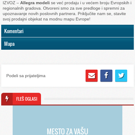
IZVOZ –
Allegra modeli
se već prodaju i u većem broju Evropskih i
regionalnih gradova. Otvoreni smo za sve predloge i spremni za
upoznavanje novih poslovnih partnera. Priključite nam se, stavite
svoj prodajni objekat na modnu mapu Evrope!
Komentari
Mapa
Podeli sa prijateljima
FLEŠ OGLASI