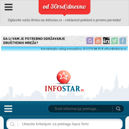
od 30rsd/dnevno
Oglasite vašu firmu na Infostar.rs - reklamni pokloni u promo periodu!
NASLOVNA