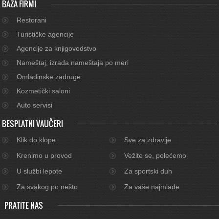
BAZA FIRMI
Restorani
Turističke agencije
Agencije za knjigovodstvo
Nameštaj, izrada nameštaja po meri
Omladinske zadruge
Kozmetički saloni
Auto servisi
BESPLATNI VAUČERI
Klik do klope
Sve za zdravlje
Krenimo u provod
Vežite se, polećemo
U službi lepote
Za sportski duh
Za svakog po nešto
Za vaše najmlađe
PRATITE NAS