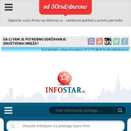
od 30rsd/dnevno
Oglasite vašu firmu na Infostar.rs - reklamni pokloni u promo periodu!
NASLOVNA