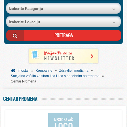
BAZA FIRMI
Izaberite Kategoriju
Izaberite Lokaciju
POSLOVNI OGLASI
AKCIJE I KATALOZI
BESPLATNI VAUČERI
»
»
»
SVET INFORMACIJA
Infostar
Kompanije
Zdravlje i medicina
»
Socijalna zaštita za stara lica i lica s posebnim potrebama
Centar Promena
USLUGE
CENTAR PROMENA