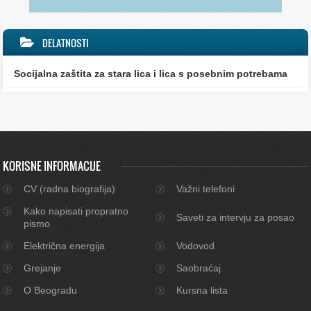
DELATNOSTI
Socijalna zaštita za stara lica i lica s posebnim potrebama
KORISNE INFORMACIJE
CV (radna biografija)
Važni telefoni
Kako napisati propratno
Saveti za intervju za posao
pismo
Električna energija
Vodovod
Grejanje
Saobraćaj
O Beogradu
Kursna lista