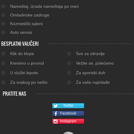
Nameštaj, izrada nameštaja po meri
Omladinske zadruge
Kozmetički saloni
Auto servisi
BESPLATNI VAUČERI
Klik do klope
Sve za zdravlje
Krenimo u provod
Vežite se, polećemo
U službi lepote
Za sportski duh
Za svakog po nešto
Za vaše najmlađe
PRATITE NAS
Twitter
Facebook
Instagram