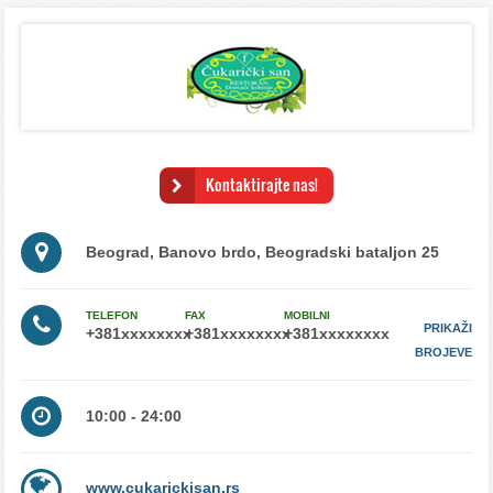
sale za proslave na cukarici
Kontaktirajte nas!
Beograd, Banovo brdo, Beogradski bataljon 25
TELEFON
FAX
MOBILNI
PRIKAŽI
BROJEVE
10:00 - 24:00
www.cukarickisan.rs