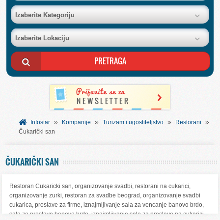
BAZA FIRMI
Izaberite Kategoriju
Izaberite Lokaciju
POSLOVNI OGLASI
AKCIJE I KATALOZI
BESPLATNI VAUČERI
»
»
»
»
SVET INFORMACIJA
Infostar
Kompanije
Turizam i ugostiteljstvo
Restorani
Čukarički san
USLUGE
ČUKARIČKI SAN
Restoran Cukaricki san, organizovanje svadbi, restorani na cukarici,
organizovanje zurki, restoran za svadbe beograd, organizovanje svadbi
cukarica, proslave za firme, iznajmljivanje sala za vencanje banovo brdo,
sala za proslave banovo brdo, iznajmljivanje sale za proslave na cukarici,