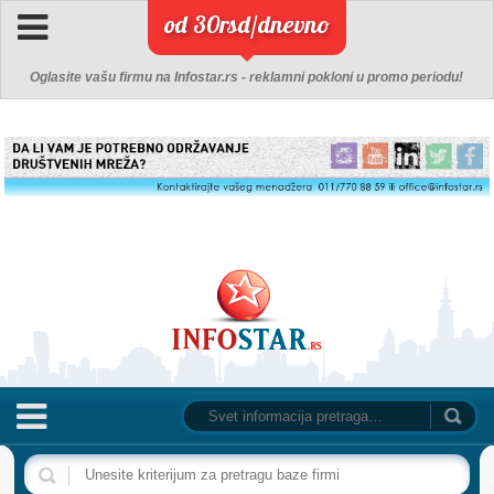
od 30rsd/dnevno
Oglasite vašu firmu na Infostar.rs - reklamni pokloni u promo periodu!
NASLOVNA