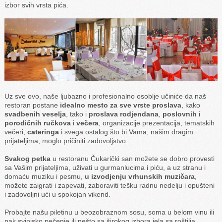
izbor svih vrsta pića.
Uz sve ovo, naše ljubazno i profesionalno osoblje učiniće da naš
restoran postane
idealno mesto za sve vrste proslava
, kako
svadbenih veselja
, tako i
proslava rodjendana
,
poslovnih
i
porodičnih
ručkova
i
večera
, organizacije prezentacija, tematskih
večeri,
cateringa
i svega ostalog što bi Vama, našim dragim
prijateljima, moglo pričiniti zadovoljstvo.
Svakog petka
u restoranu Čukarički san možete se dobro provesti
sa Vašim prijateljima, uživati u gurmanlucima i piću, a uz stranu i
domaću muziku i pesmu,
u izvodjenju vrhunskih muzičara
,
možete zaigrati i zapevati, zaboraviti tešku radnu nedelju i opušteni
i zadovoljni ući u spokojan vikend.
Probajte našu piletinu u beozobraznom sosu, soma u belom vinu ili
pak svinjsko pečenje ili nešto sa širokog izbora jela sa roštilja.