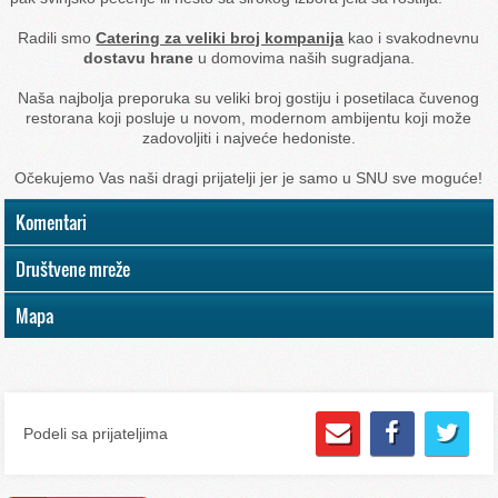
Radili smo
Catering za veliki broj kompanija
kao i svakodnevnu
dostavu hrane
u domovima naših sugradjana.
Naša najbolja preporuka su veliki broj gostiju i posetilaca čuvenog
restorana koji posluje u novom, modernom ambijentu koji može
zadovoljiti i najveće hedoniste.
Očekujemo Vas naši dragi prijatelji jer je samo u SNU sve moguće!
Komentari
Društvene mreže
Mapa
Podeli sa prijateljima