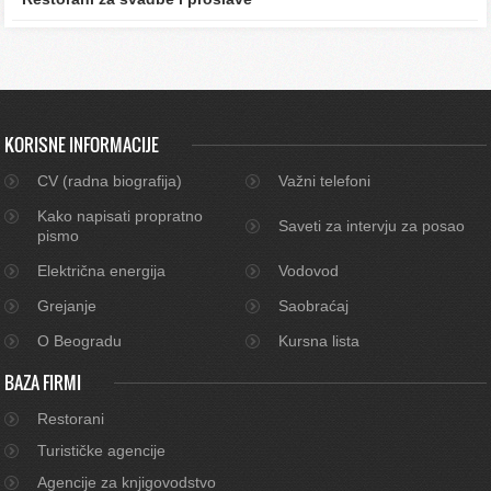
KORISNE INFORMACIJE
CV (radna biografija)
Važni telefoni
Kako napisati propratno
Saveti za intervju za posao
pismo
Električna energija
Vodovod
Grejanje
Saobraćaj
O Beogradu
Kursna lista
BAZA FIRMI
Restorani
Turističke agencije
Agencije za knjigovodstvo