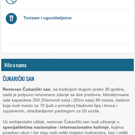
Turizam i ugostiteljstvo
Više o nama
ČUKARIČKI SAN
Restoran Čukarički san
, sa tradicijom dugom preko 30 godina,
sada je potpuno renovirano zdanje sa dve predivne, klimatizovane
sale kapaciteta 250 (Diamond sala) i (Etno sala) 80 mesta, baštom
koja nudi mesto za 70 ljudi u prirodnoj hladovini lipa i breza i
sopstvenim, obezbedjenim parkingom za 50 vozila.
Uz ambijentalni užitak, restoran Čukarički san nudi uživanje u
specijalitetima nacionalne
i
internacionalne kuhinje
, kojima
poseban ukus i čar daju naši veliki majstori kulinarstva, kao i veliki