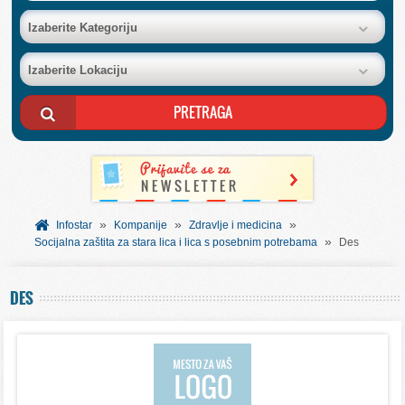
BAZA FIRMI
Izaberite Kategoriju
Izaberite Lokaciju
POSLOVNI OGLASI
AKCIJE I KATALOZI
BESPLATNI VAUČERI
»
»
»
SVET INFORMACIJA
Infostar
Kompanije
Zdravlje i medicina
»
Socijalna zaštita za stara lica i lica s posebnim potrebama
Des
USLUGE
DES