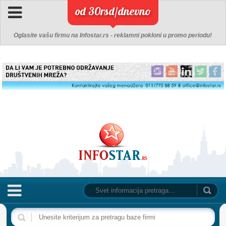
od 30rsd/dnevno
Oglasite vašu firmu na Infostar.rs - reklamni pokloni u promo periodu!
NASLOVNA