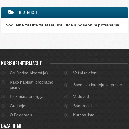
DELATNOSTI
Socijalna zaštita za stara lica i lica s posebnim potrebama
KORISNE INFORMACIJE
CV (radna biografija)
Važni telefoni
Kako napisati propratno
Saveti za intervju za posao
pismo
Električna energija
Vodovod
Grejanje
Saobraćaj
O Beogradu
Kursna lista
BAZA FIRMI