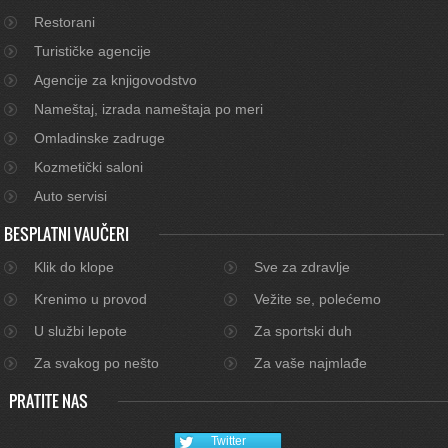
Restorani
Turističke agencije
Agencije za knjigovodstvo
Nameštaj, izrada nameštaja po meri
Omladinske zadruge
Kozmetički saloni
Auto servisi
BESPLATNI VAUČERI
Klik do klope
Sve za zdravlje
Krenimo u provod
Vežite se, polećemo
U službi lepote
Za sportski duh
Za svakog po nešto
Za vaše najmlađe
PRATITE NAS
Twitter