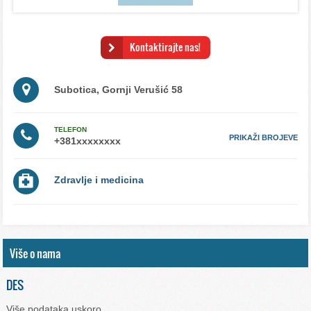
Kontaktirajte nas!
Subotica, Gornji Verušić 58
TELEFON
PRIKAŽI BROJEVE
Zdravlje i medicina
Više o nama
DES
Više podataka uskoro