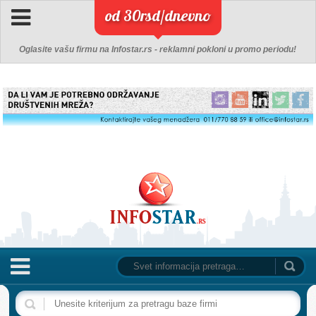
od 30rsd/dnevno
Oglasite vašu firmu na Infostar.rs - reklamni pokloni u promo periodu!
NASLOVNA