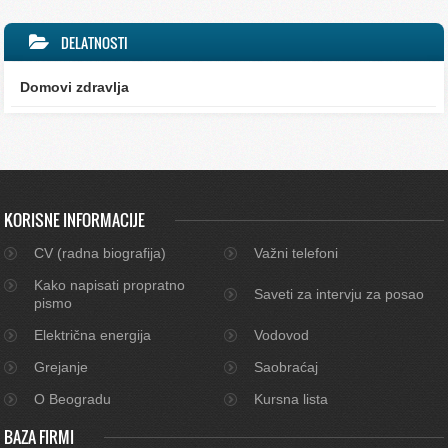
DELATNOSTI
Domovi zdravlja
KORISNE INFORMACIJE
CV (radna biografija)
Važni telefoni
Kako napisati propratno
Saveti za intervju za posao
pismo
Električna energija
Vodovod
Grejanje
Saobraćaj
O Beogradu
Kursna lista
BAZA FIRMI