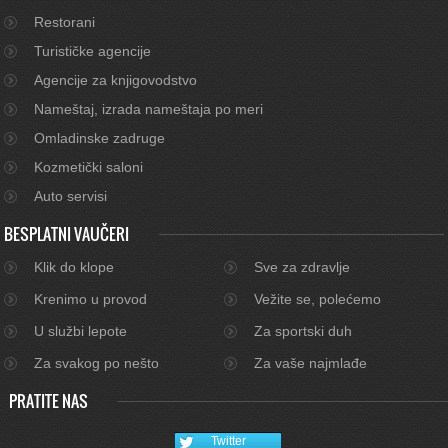
Restorani
Turističke agencije
Agencije za knjigovodstvo
Nameštaj, izrada nameštaja po meri
Omladinske zadruge
Kozmetički saloni
Auto servisi
BESPLATNI VAUČERI
Klik do klope
Sve za zdravlje
Krenimo u provod
Vežite se, polećemo
U službi lepote
Za sportski duh
Za svakog po nešto
Za vaše najmlađe
PRATITE NAS
Twitter