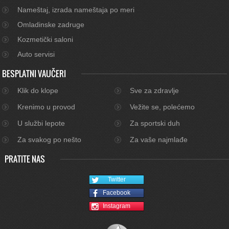
Nameštaj, izrada nameštaja po meri
Omladinske zadruge
Kozmetički saloni
Auto servisi
BESPLATNI VAUČERI
Klik do klope
Sve za zdravlje
Krenimo u provod
Vežite se, polećemo
U službi lepote
Za sportski duh
Za svakog po nešto
Za vaše najmlađe
PRATITE NAS
Twitter
Facebook
Instagram