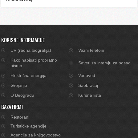
KORISNE INFORMACIJE
CV (radna biografija)
Važni telefoni
Kako napisati propratno
Saveti za intervju za posao
pismo
Električna energija
Vodovod
Grejanje
Saobraćaj
O Beogradu
Kursna lista
BAZA FIRMI
Restorani
Turističke agencije
Agencije za knjigovodstvo