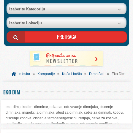
BAZA FIRMI
Izaberite Kategoriju
Izaberite Lokaciju
POSLOVNI OGLASI
AKCIJE I KATALOZI
BESPLATNI VAUČERI
»
»
»
»
SVET INFORMACIJA
Infostar
Kompanije
Kuća i bašta
Dimničari
Eko Dim
USLUGE
EKO DIM
eko-dim, ekodim, dimnicar, odzacar, odrzavanje dimnjaka, ciscenje
dimnjaka, inspekcija dimnjaka, atest za dimnjak, cetke za dimnjak, kotlovi,
ciscenje kotlova, ciscenje termoenergetskih uredjaja, cetke za kotlove,
ventilacija, izrada novih ventilacionih sistema, odrzavanje ventilacionih
uredjaja, ciscenje ventilacije robotom, ciscenje hvac sistema, ciscenje