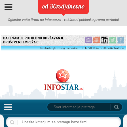
od 30rsd/dnevno
Oglasite vašu firmu na Infostar.rs - reklamni pokloni u promo periodu!
NASLOVNA