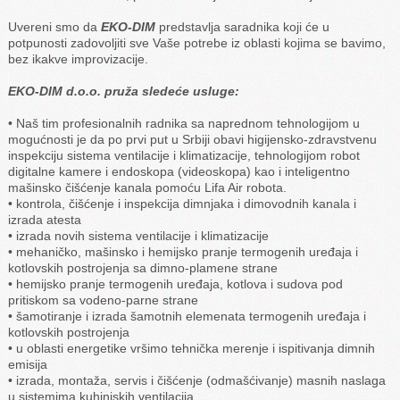
Uvereni smo da
EKO-DIM
predstavlja saradnika koji će u
potpunosti zadovoljiti sve Vaše potrebe iz oblasti kojima se bavimo,
bez ikakve improvizacije.
EKO-DIM d.o.o. pruža sledeće usluge:
• Naš tim profesionalnih radnika sa naprednom tehnologijom u
mogućnosti je da po prvi put u Srbiji obavi higijensko-zdravstvenu
inspekciju sistema ventilacije i klimatizacije, tehnologijom robot
digitalne kamere i endoskopa (videoskopa) kao i inteligentno
mašinsko čišćenje kanala pomoću Lifa Air robota.
• kontrola, čišćenje i inspekcija dimnjaka i dimovodnih kanala i
izrada atesta
• izrada novih sistema ventilacije i klimatizacije
• mehaničko, mašinsko i hemijsko pranje termogenih uređaja i
kotlovskih postrojenja sa dimno-plamene strane
• hemijsko pranje termogenih uređaja, kotlova i sudova pod
pritiskom sa vodeno-parne strane
• šamotiranje i izrada šamotnih elemenata termogenih uređaja i
kotlovskih postrojenja
• u oblasti energetike vršimo tehnička merenje i ispitivanja dimnih
emisija
• izrada, montaža, servis i čišćenje (odmašćivanje) masnih naslaga
u sistemima kuhinjskih ventilacija