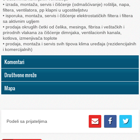
• izrada, montaža, servis i čišćenje (odmašćivanje) roštilja, napa,
filtera, ventilatora, pp klapni u ugostiteljstvu
• isporuka, montaža, servis i čišćenje elektrostatičkih filtera i filtera
sa aktivnim ugljem
• prodaja okruglih četki od čelika, mesinga, fibrisa i veštačkih i
prirodnih vlakana za čišćenje dimnjaka, ventilacionih kanala,
kotlova, izmenjivača toplote
• prodaja, montaža i servis svih tipova klima uređaja (rezidencijalnih
i komercijalnih)
Komentari
Društvene mreže
Mapa
Podeli sa prijateljima