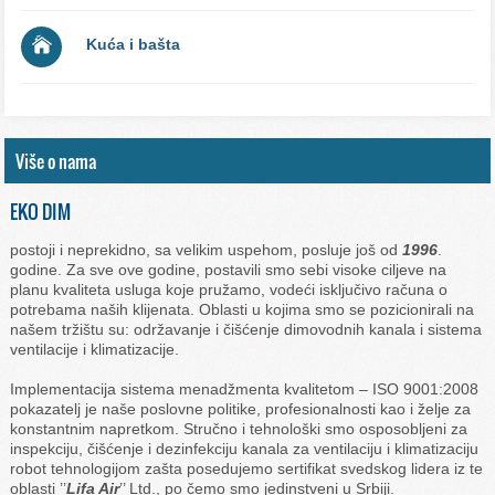
Kuća i bašta
Više o nama
EKO DIM
postoji i neprekidno, sa velikim uspehom, posluje još od
1996
.
godine. Za sve ove godine, postavili smo sebi visoke ciljeve na
planu kvaliteta usluga koje pružamo, vodeći isključivo računa o
potrebama naših klijenata. Oblasti u kojima smo se pozicionirali na
našem tržištu su: održavanje i čišćenje dimovodnih kanala i sistema
ventilacije i klimatizacije.
Implementacija sistema menadžmenta kvalitetom – ISO 9001:2008
pokazatelj je naše poslovne politike, profesionalnosti kao i želje za
konstantnim napretkom. Stručno i tehnološki smo osposobljeni za
inspekciju, čišćenje i dezinfekciju kanala za ventilaciju i klimatizaciju
robot tehnologijom zašta posedujemo sertifikat svedskog lidera iz te
oblasti ’’
Lifa Air
’’ Ltd., po čemo smo jedinstveni u Srbiji.