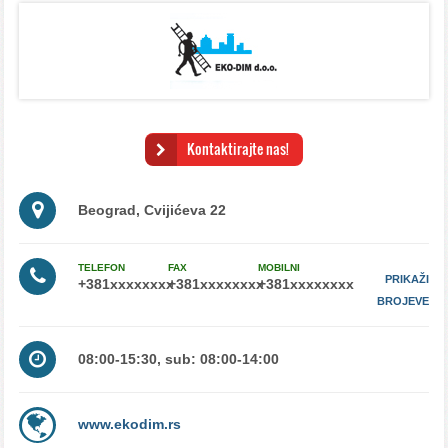
kuhinjskih ventilacija, odmascivanje ventilacije, ciscenje haube, filteri za
ventilaciju, filteri za masnocu, elektrostaticki filteri, filteri za eliminisanje
mirisa, filteri sa aktivnim ugljem, klimatizacija, klima sistemi, servisiranje
klima, montaza klima
Kontaktirajte nas!
Beograd, Cvijićeva 22
TELEFON
FAX
MOBILNI
PRIKAŽI
BROJEVE
08:00-15:30, sub: 08:00-14:00
www.ekodim.rs