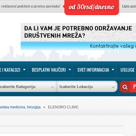
od 30rsd/dnevno
 - reklamni pokloni u promo periodu!
Upis po
E I KATALOZI
BESPLATNI VAUČERI
SVET INFORMACIJA
USLUGE
Izaberite Kategoriju
Izaberite Lokaciju
»
tetska medicina, hirurgija
ELENORO CLINIC