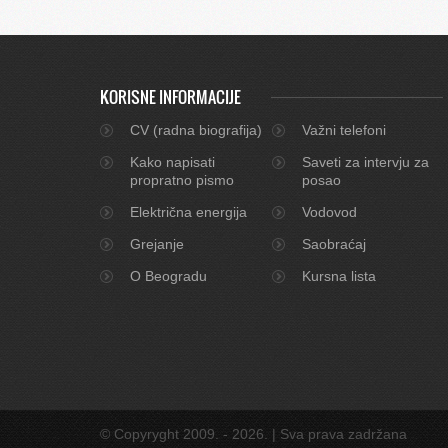
KORISNE INFORMACIJE
CV (radna biografija)
Važni telefoni
Kako napisati
Saveti za intervju za
propratno pismo
posao
Električna energija
Vodovod
Grejanje
Saobraćaj
O Beogradu
Kursna lista
© Copyryght 2009. - 2026. | Sva prava zadržana