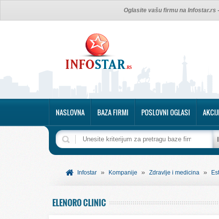
Oglasite vašu firmu na Infostar.rs
NASLOVNA
BAZA FIRMI
POSLOVNI OGLASI
AKCIJ
»
»
»
Infostar
Kompanije
Zdravlje i medicina
Es
ELENORO CLINIC