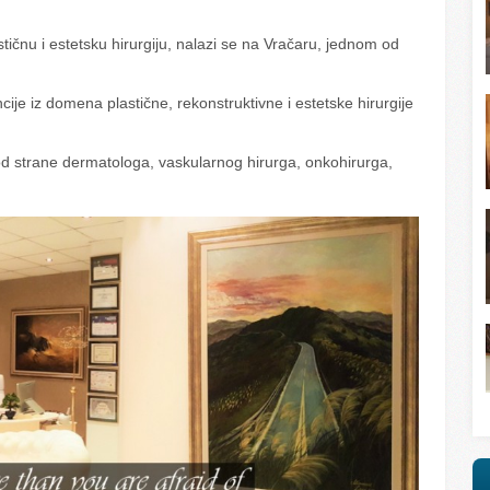
astičnu i estetsku hirurgiju, nalazi se na Vračaru, jednom od
cije iz domena plastične, rekonstruktivne i estetske hirurgije
od strane dermatologa, vaskularnog hirurga, onkohirurga,