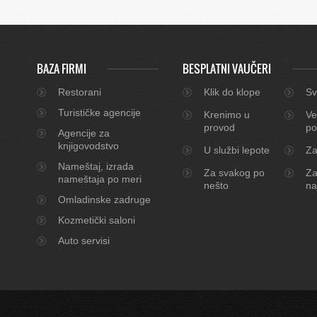
BAZA FIRMI
BESPLATNI VAUČERI
Restorani
Klik do klope
Sv
Turističke agencije
Krenimo u
Ve
provod
po
Agencije za
knjigovodstvo
U službi lepote
Za
Nameštaj, izrada
Za svakog po
Za
nameštaja po meri
nešto
na
Omladinske zadruge
Kozmetički saloni
Auto servisi