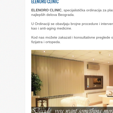
ELENORO CLINIC
ELENORO CLINIC
, specijalistička ordinacija za pl
najlepših delova Beograda.
U Ordinaciji se obavljaju brojne procedure i interven
kao i anti-aging medicine.
Kod nas možete zakazati i konsultativne preglede 
fizijatra i ortopeda.