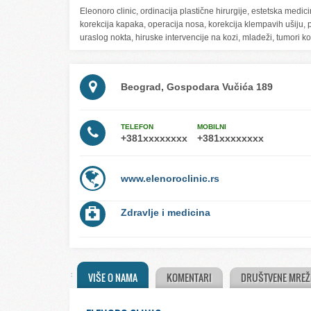
Eleonoro clinic, ordinacija plastične hirurgije, estetska medicin
korekcija kapaka, operacija nosa, korekcija klempavih ušiju, po
uraslog nokta, hiruske intervencije na kozi, mladeži, tumori k
Beograd, Gospodara Vučića 189
TELEFON
MOBILNI
www.elenoroclinic.rs
Zdravlje i medicina
VIŠE O NAMA
KOMENTARI
DRUŠTVENE MREŽ