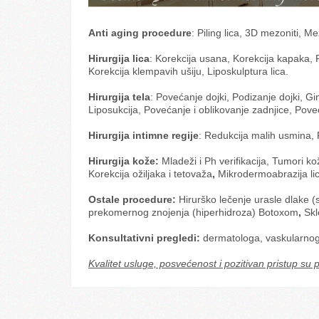
Anti aging procedure
: Piling lica, 3D mezoniti, Mez
Hirurgija lica
: Korekcija usana, Korekcija kapaka, P
Korekcija klempavih ušiju, Liposkulptura lica.
Hirurgija tela
: Povećanje dojki, Podizanje dojki, G
Liposukcija, Povećanje i oblikovanje zadnjice, Poveća
Hirurgija intimne regije
: Redukcija malih usmina, 
Hirurgija kože:
Mladeži i Ph verifikacija, Tumori ko
Korekcija ožiljaka i tetovaža
,
Mikrodermoabrazija li
Ostale procedure:
Hirurško lečenje urasle dlake (s
prekomernog znojenja (hiperhidroza) Botoxom
,
Skl
Konsultativni pregledi:
dermatologa, vaskularnog h
Kvalitet usluge, posvećenost i pozitivan pristup su 