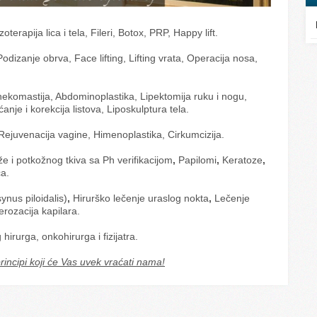
oterapija lica i tela, Fileri, Botox, PRP, Happy lift.
odizanje obrva, Face lifting, Lifting vrata, Operacija nosa,
inekomastija, Abdominoplastika, Lipektomija ruku i nogu,
nje i korekcija listova, Liposkulptura tela.
Rejuvenacija vagine, Himenoplastika, Cirkumcizija.
že i potkožnog tkiva sa Ph verifikacijom
,
Papilomi
,
Keratoze
,
ca.
ynus piloidalis)
,
Hirurško lečenje uraslog nokta
,
Lečenje
erozacija kapilara.
irurga, onkohirurga i fizijatra.
principi koji će Vas uvek vraćati nama!