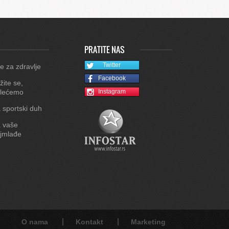
PRATITE NAS
Twitter
e za zdravlje
Facebook
žite se,
lećemo
Instagram
 sportski duh
 vaše
jmlađe
O nama
Kontakt
Marketing