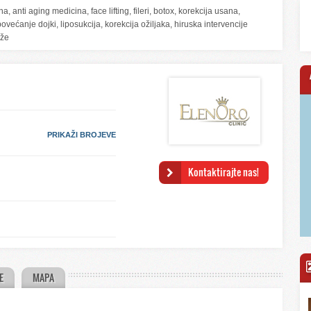
a, anti aging medicina, face lifting, fileri, botox, korekcija usana,
većanje dojki, liposukcija, korekcija ožiljaka, hiruska intervencije
ože
PRIKAŽI BROJEVE
Kontaktirajte nas!
E
MAPA