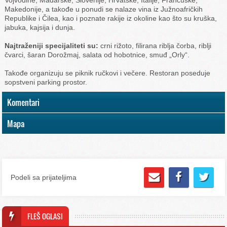
Makedonije, a takođe u ponudi se nalaze vina iz Južnoafričkih
Republike i Čilea, kao i poznate rakije iz okoline kao što su kruška,
jabuka, kajsija i dunja.
Najtraženiji specijaliteti su:
crni rižoto, filirana riblja čorba, riblji
čvarci, šaran Dorožmaj, salata od hobotnice, smuđ „Orly“.
Takođe organizuju se piknik ručkovi i večere. Restoran poseduje
sopstveni parking prostor.
Komentari
Mapa
Podeli sa prijateljima
FLEŠ OGLASI