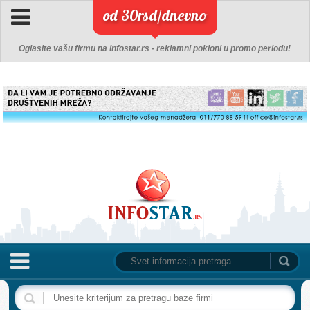
od 30rsd/dnevno
Oglasite vašu firmu na Infostar.rs - reklamni pokloni u promo periodu!
NASLOVNA