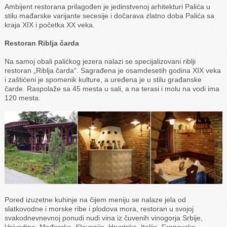
Ambijent restorana prilagođen je jedinstvenoj arhitekturi Palića u
stilu mađarske varijante secesije i dočarava zlatno doba Palića sa
kraja XIX i početka XX veka.
Restoran Riblja čarda
Na samoj obali palićkog jezera nalazi se specijalizovani riblji
restoran „Riblja čarda“. Sagrađena je osamdesetih godina XIX veka
i zaštićeni je spomenik kulture, a uređena je u stilu građanske
čarde. Raspolaže sa 45 mesta u sali, a na terasi i molu na vodi ima
120 mesta.
Pored izuzetne kuhinje na čijem meniju se nalaze jela od
slatkovodne i morske ribe i plodova mora, restoran u svojoj
svakodnevnevnoj ponudi nudi vina iz čuvenih vinogorja Srbije,
Vojvodine, Mađarske, Slovenije, Hrvatske, Italije, Francuske,