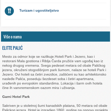
Turizam i ugostiteljstvo
Više o nama
ELITTE PALIĆ
Mesto za odmor koje se razlikuje.Hoteli Park i Jezero, kao i
restorani Mala gostiona i Riblja Čarda pružiće vam ugođaj kao iz
nekog drugog vremena. Svega pedeset metara od obale Palićkog
jezera, okruženi stogodišnjom park šumom, nalaze se hoteli Park i
Jezero. Ovi hoteli sa četiri zvezdice, zaštićeni su kao arhitektonsko
nasleđe Palića, poseduju šezdeset soba i četiri apartmana,
urađenih po evropskim standardima. Lokacija i šarm ovih hotela
čine ih vanvremenskom oazom mira i uživanja.
Garni Hotel Park
Sakriven je u stoletnoj šumi kanadskih platana, 50 metara od obale
Palickog jezera. Hotel je izgradjen 1860. godine na osnovu projekta