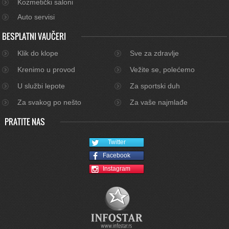
Kozmetički saloni
Auto servisi
BESPLATNI VAUČERI
Klik do klope
Sve za zdravlje
Krenimo u provod
Vežite se, polećemo
U službi lepote
Za sportski duh
Za svakog po nešto
Za vaše najmlađe
PRATITE NAS
Twitter
Facebook
Instagram