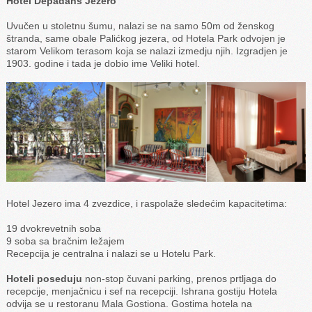
Hotel Depadans Jezero
Uvučen u stoletnu šumu, nalazi se na samo 50m od ženskog
štranda, same obale Palićkog jezera, od Hotela Park odvojen je
starom Velikom terasom koja se nalazi izmedju njih. Izgradjen je
1903. godine i tada je dobio ime Veliki hotel.
Hotel Jezero ima 4 zvezdice, i raspolaže sledećim kapacitetima:
19 dvokrevetnih soba
9 soba sa bračnim ležajem
Recepcija je centralna i nalazi se u Hotelu Park.
Hoteli poseduju
non-stop čuvani parking, prenos prtljaga do
recepcije, menjačnicu i sef na recepciji. Ishrana gostiju Hotela
odvija se u restoranu Mala Gostiona. Gostima hotela na