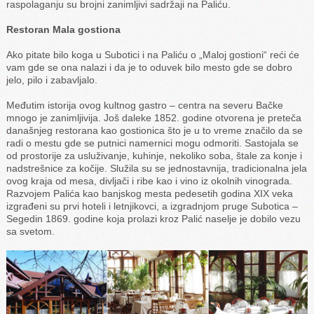
raspolaganju su brojni zanimljivi sadržaji na Paliću.
Restoran Mala gostiona
Ako pitate bilo koga u Subotici i na Paliću o „Maloj gostioni“ reći će
vam gde se ona nalazi i da je to oduvek bilo mesto gde se dobro
jelo, pilo i zabavljalo.
Međutim istorija ovog kultnog gastro – centra na severu Bačke
mnogo je zanimljivija. Još daleke 1852. godine otvorena je preteča
današnjeg restorana kao gostionica što je u to vreme značilo da se
radi o mestu gde se putnici namernici mogu odmoriti. Sastojala se
od prostorije za usluživanje, kuhinje, nekoliko soba, štale za konje i
nadstrešnice za kočije. Služila su se jednostavnija, tradicionalna jela
ovog kraja od mesa, divljači i ribe kao i vino iz okolnih vinograda.
Razvojem Palića kao banjskog mesta pedesetih godina XIX veka
izgrađeni su prvi hoteli i letnjikovci, a izgradnjom pruge Subotica –
Segedin 1869. godine koja prolazi kroz Palić naselje je dobilo vezu
sa svetom.