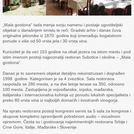
„Mala gostiona“ tada menja svoju namenu i postaje ugostiteljski
objekat u današnjem smislu te reči. Gradski arhiv i danas čuva
originalne jelovnike iz 1870. godine koji iznenađuju bogatstvom
ponude s više od 50 vrsta jela i 30 vrsta vina.
Kuriozitet je da već 153 godine na obali jezera na istom mestu i pod
istim imenom postoji najpoznatiji restoran Subotice i okoline – „Mala
gostiona“.
Danas je to savremeni objekat detaljno rekonstruisan i dograđen
1998. godine. Kategorisan je sa 4 zvezdice. Sala restorana
raspolaže se 280 mesta, a na dve letnje terase sa 350, odnosno
100 mesta. Zastupljena je vojvođanska, srpska, mađarska,
italijanska i internacionalna kuhinja uz ponudu lokalnih specijaliteta i
preko 80 vrsta vina iz najboljih domaćih i inostranih vinogorja.
Na spratu restorana postoji kongresni servis sa 5 sala za kongrese i
skupove kompletno opremljenih potrebnom audio – vizuelnom
opremom. Česta su i gostovanja najeminentnijih restorana Srbije i
Crne Gore, Italije, Mađarske i Slovenije.