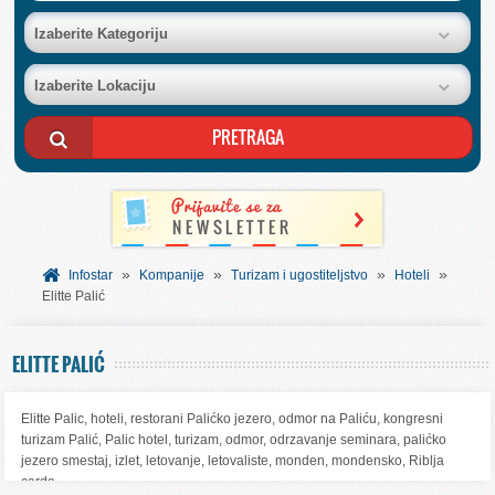
BAZA FIRMI
Izaberite Kategoriju
Izaberite Lokaciju
POSLOVNI OGLASI
AKCIJE I KATALOZI
BESPLATNI VAUČERI
»
»
»
»
SVET INFORMACIJA
Infostar
Kompanije
Turizam i ugostiteljstvo
Hoteli
Elitte Palić
USLUGE
ELITTE PALIĆ
Elitte Palic, hoteli, restorani Palićko jezero, odmor na Paliću, kongresni
turizam Palić, Palic hotel, turizam, odmor, odrzavanje seminara, palićko
jezero smestaj, izlet, letovanje, letovaliste, monden, mondensko, Riblja
carda