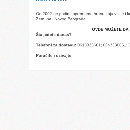
Od 2002-ge godine spremamo hranu koju volite i ko
Zemuna i Novog Beograda.
OVDE MOŽETE DA 
Šta jedete danas?
Telefoni za dostavu:
0613336661; 0643336661; 
Poručite i uzivajte.