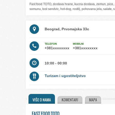
Fast food TOTO, dostava hrane, kucna dostava, zemun, pice, pi
somunu, tost sendvic, hot-dog, rostilj, pohovana jela, salate
Beograd, Prvomajska 33c
TELEFON
MOBILNI
10:00 - 00:00
Turizam i ugostiteljstvo
VIŠE O NAMA
KOMENTARI
MAPA
FAST FOOD TOTO