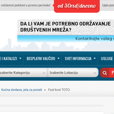
od 30rsd/dnevno
 - reklamni pokloni u promo periodu!
Upis po
E I KATALOZI
BESPLATNI VAUČERI
SVET INFORMACIJA
USLUGE
Izaberite Kategoriju
Izaberite Lokaciju
»
»
Kućna dostava, jela za poneti
Fast food TOTO