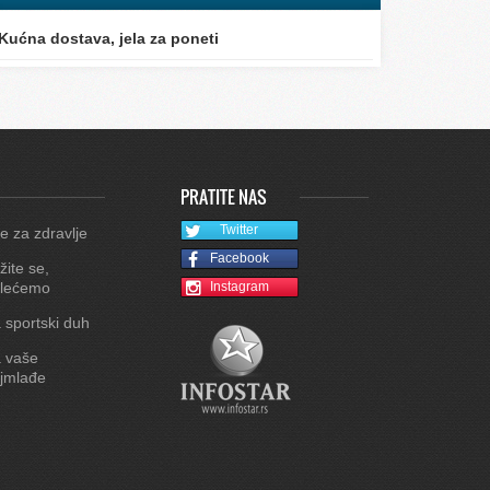
Kućna dostava, jela za poneti
PRATITE NAS
Twitter
e za zdravlje
Facebook
žite se,
lećemo
Instagram
 sportski duh
 vaše
jmlađe