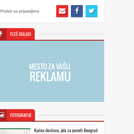
Podeli sa prijateljima
FLEŠ OGLASI
FOTOGRAFIJE
Kućna dostava, jela za poneti Beograd