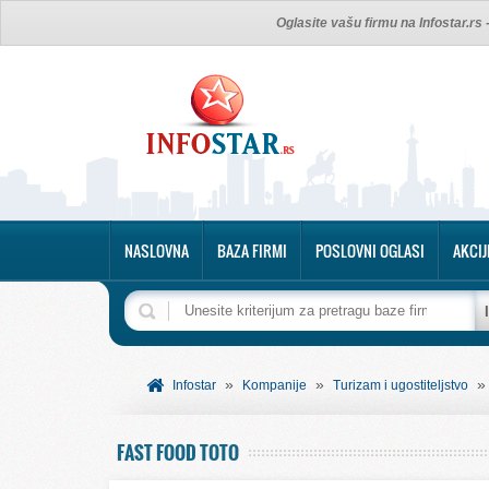
Oglasite vašu firmu na Infostar.rs
NASLOVNA
BAZA FIRMI
POSLOVNI OGLASI
AKCIJ
»
»
Infostar
Kompanije
Turizam i ugostiteljstvo
FAST FOOD TOTO