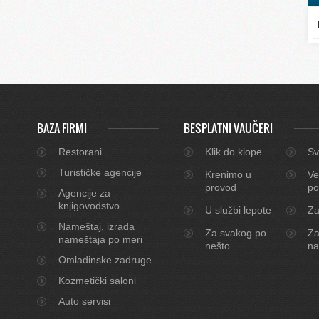
BAZA FIRMI
BESPLATNI VAUČERI
Restorani
Klik do klope
Sv
Turističke agencije
Krenimo u
Ve
provod
po
Agencije za
knjigovodstvo
U službi lepote
Za
Nameštaj, izrada
Za svakog po
Za
nameštaja po meri
nešto
na
Omladinske zadruge
Kozmetički saloni
Auto servisi