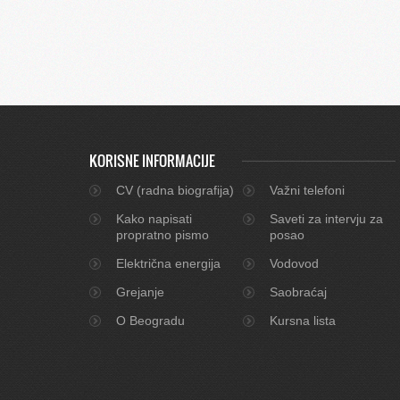
KORISNE INFORMACIJE
CV (radna biografija)
Važni telefoni
Kako napisati
Saveti za intervju za
propratno pismo
posao
Električna energija
Vodovod
Grejanje
Saobraćaj
O Beogradu
Kursna lista