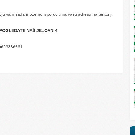
ju vam sada mozemo isporuciti na vasu adresu na teritoriji
POGLEDATE NAŠ JELOVNIK
0693336661