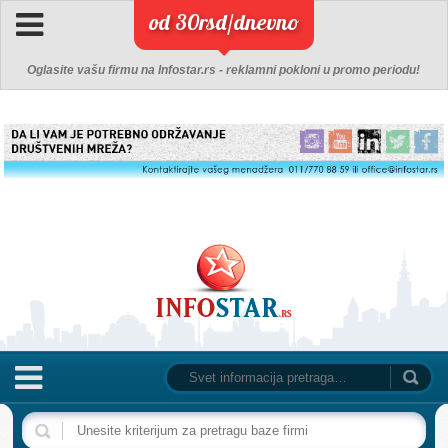
od 30rsd/dnevno
Oglasite vašu firmu na Infostar.rs - reklamni pokloni u promo periodu!
NASLOVNA