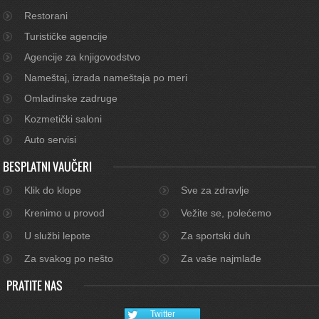
Restorani
Turističke agencije
Agencije za knjigovodstvo
Nameštaj, izrada nameštaja po meri
Omladinske zadruge
Kozmetički saloni
Auto servisi
BESPLATNI VAUČERI
Klik do klope
Sve za zdravlje
Krenimo u provod
Vežite se, polećemo
U službi lepote
Za sportski duh
Za svakog po nešto
Za vaše najmlađe
PRATITE NAS
Twitter