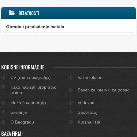
DELATNOSTI
Obrada i prevlačenje metala
KORISNE INFORMACIJE
CV (radna biografija)
Važni telefoni
Kako napisati propratno
Saveti za intervju za posao
pismo
Električna energija
Vodovod
Grejanje
Saobraćaj
O Beogradu
Kursna lista
BAZA FIRMI