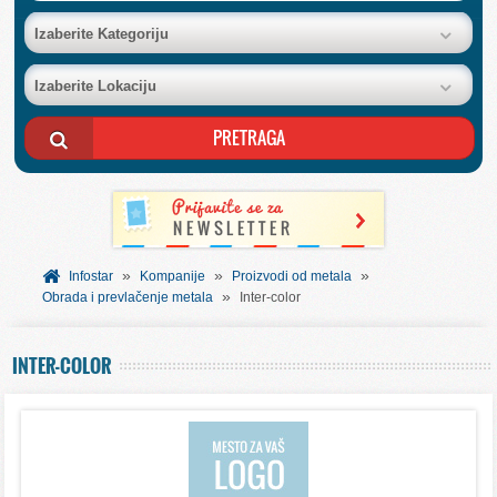
BAZA FIRMI
Izaberite Kategoriju
Izaberite Lokaciju
POSLOVNI OGLASI
AKCIJE I KATALOZI
BESPLATNI VAUČERI
»
»
»
SVET INFORMACIJA
Infostar
Kompanije
Proizvodi od metala
»
Obrada i prevlačenje metala
Inter-color
USLUGE
INTER-COLOR