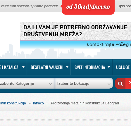
od 30rsd/dnevno
 - reklamni pokloni u promo periodu!
Upis po
E I KATALOZI
BESPLATNI VAUČERI
SVET INFORMACIJA
USLUGE
Izaberite Kategoriju
Izaberite Lokaciju
»
»
lnih konstrukcija
Intraco
Proizvodnja metalnih konstrukcija Beograd