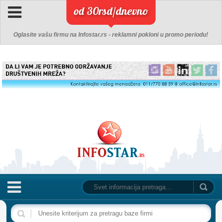
od 30rsd/dnevno
Oglasite vašu firmu na Infostar.rs - reklamni pokloni u promo periodu!
NASLOVNA