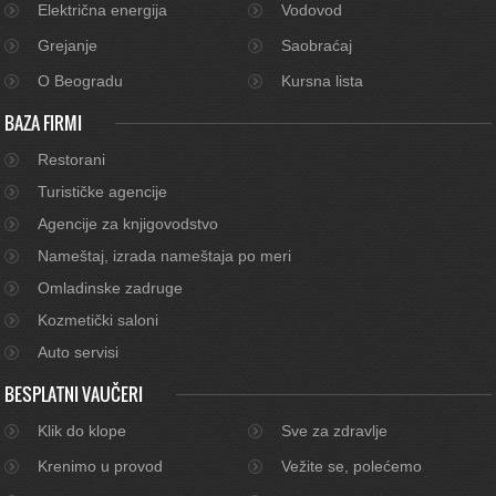
Električna energija
Vodovod
Grejanje
Saobraćaj
O Beogradu
Kursna lista
BAZA FIRMI
Restorani
Turističke agencije
Agencije za knjigovodstvo
Nameštaj, izrada nameštaja po meri
Omladinske zadruge
Kozmetički saloni
Auto servisi
BESPLATNI VAUČERI
Klik do klope
Sve za zdravlje
Krenimo u provod
Vežite se, polećemo