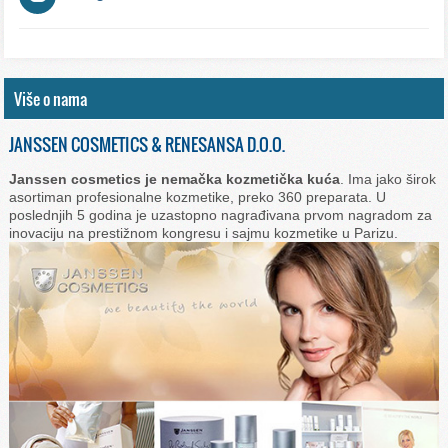
Više o nama
JANSSEN COSMETICS & RENESANSA D.O.O.
Janssen cosmetics je nemačka kozmetička kuća
. Ima jako širok
asortiman profesionalne kozmetike, preko 360 preparata. U
poslednjih 5 godina je uzastopno nagrađivana prvom nagradom za
inovaciju na prestižnom kongresu i sajmu kozmetike u Parizu.