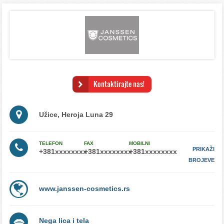
Kontaktirajte nas!
Užice, Heroja Luna 29
TELEFON
FAX
MOBILNI
PRIKAŽI
BROJEVE
www.janssen-cosmetics.rs
Nega lica i tela