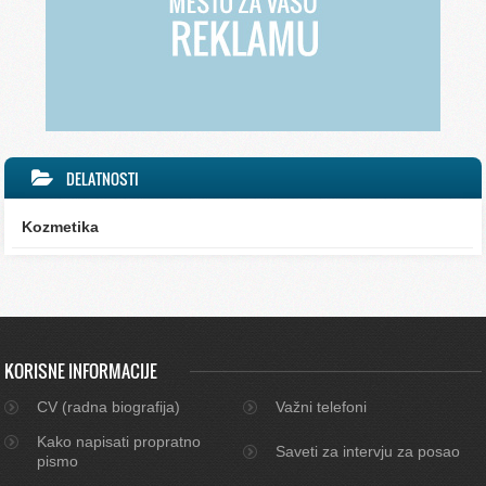
DELATNOSTI
Kozmetika
KORISNE INFORMACIJE
CV (radna biografija)
Važni telefoni
Kako napisati propratno
Saveti za intervju za posao
pismo