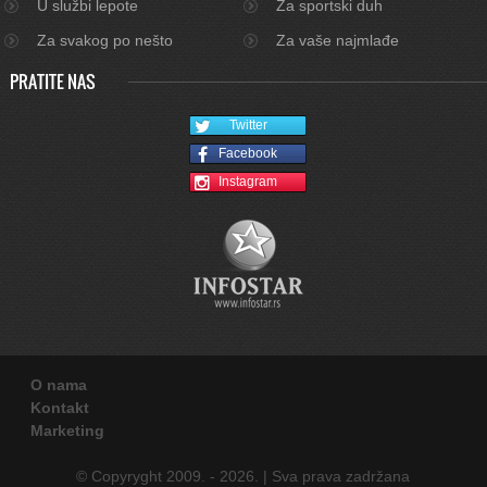
U službi lepote
Za sportski duh
Za svakog po nešto
Za vaše najmlađe
PRATITE NAS
Twitter
Facebook
Instagram
O nama
Kontakt
Marketing
© Copyryght 2009. - 2026. | Sva prava zadržana