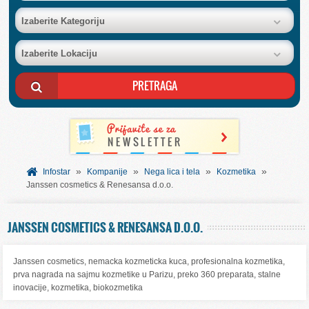
BAZA FIRMI
Izaberite Kategoriju
Izaberite Lokaciju
POSLOVNI OGLASI
AKCIJE I KATALOZI
BESPLATNI VAUČERI
»
»
»
»
SVET INFORMACIJA
Infostar
Kompanije
Nega lica i tela
Kozmetika
Janssen cosmetics & Renesansa d.o.o.
USLUGE
JANSSEN COSMETICS & RENESANSA D.O.O.
Janssen cosmetics, nemacka kozmeticka kuca, profesionalna kozmetika,
prva nagrada na sajmu kozmetike u Parizu, preko 360 preparata, stalne
inovacije, kozmetika, biokozmetika