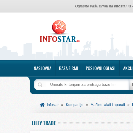
Oglasite vašu firmu na Infostar.rs
NASLOVNA
BAZA FIRMI
POSLOVNI OGLASI
AKCIJ
»
»
»
Infostar
Kompanije
Mašine, alati i aparati
LILLY TRADE