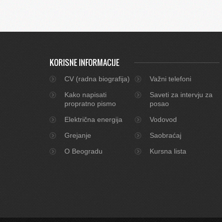
KORISNE INFORMACIJE
CV (radna biografija)
Važni telefoni
Kako napisati
Saveti za intervju za
propratno pismo
posao
Električna energija
Vodovod
Grejanje
Saobraćaj
O Beogradu
Kursna lista