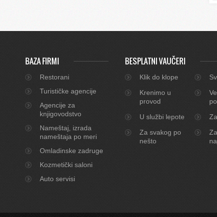
BAZA FIRMI
BESPLATNI VAUČERI
Restorani
Klik do klope
Sv
Turističke agencije
Krenimo u
Ve
provod
po
Agencije za
knjigovodstvo
U službi lepote
Za
Nameštaj, izrada
Za svakog po
Za
nameštaja po meri
nešto
na
Omladinske zadruge
Kozmetički saloni
Auto servisi