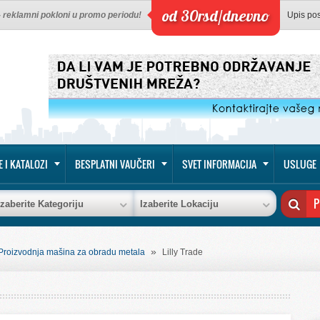
od 30rsd/dnevno
 - reklamni pokloni u promo periodu!
Upis po
E I KATALOZI
BESPLATNI VAUČERI
SVET INFORMACIJA
USLUGE
Izaberite Kategoriju
Izaberite Lokaciju
»
Proizvodnja mašina za obradu metala
Lilly Trade