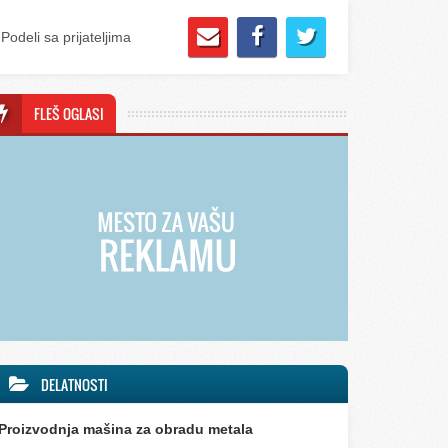
Podeli sa prijateljima
FLEŠ OGLASI
DELATNOSTI
Proizvodnja mašina za obradu metala