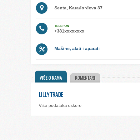
Senta, Karađorđeva 37
TELEFON
Mašine, alati i aparati
VIŠE O NAMA
KOMENTARI
LILLY TRADE
Više podataka uskoro