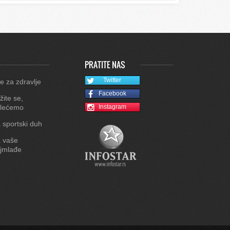
PRATITE NAS
Twitter
e za zdravlje
Facebook
žite se,
lećemo
Instagram
 sportski duh
 vaše
jmlađe