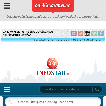
od 30rsd/dnevno
Oglasite vašu firmu na Infostar.rs - reklamni pokloni u promo periodu!
NASLOVNA