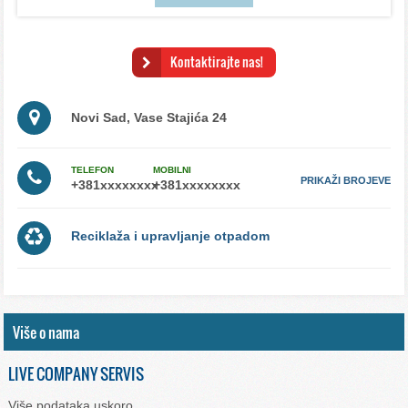
Kontaktirajte nas!
Novi Sad, Vase Stajića 24
TELEFON
MOBILNI
PRIKAŽI BROJEVE
Reciklaža i upravljanje otpadom
Više o nama
LIVE COMPANY SERVIS
Više podataka uskoro