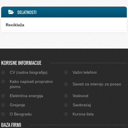
DELATNOSTI
Reciklaža
KORISNE INFORMACIJE
CV (radna biografija)
Važni telefoni
Kako napisati propratno
Saveti za intervju za posao
pismo
Električna energija
Vodovod
Grejanje
Saobraćaj
O Beogradu
Kursna lista
BAZA FIRMI