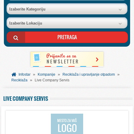
BAZA FIRMI
Izaberite Kategoriju
Izaberite Lokaciju
POSLOVNI OGLASI
AKCIJE I KATALOZI
BESPLATNI VAUČERI
»
»
»
SVET INFORMACIJA
Infostar
Kompanije
Reciklaža i upravljanje otpadom
»
Reciklaža
Live Company Servis
USLUGE
LIVE COMPANY SERVIS