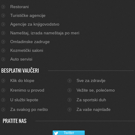
Restorani
Turističke agencije
Agencije za knjigovodstvo
Nameštaj, izrada nameštaja po meri
Omladinske zadruge
Kozmetički saloni
Auto servisi
BESPLATNI VAUČERI
Klik do klope
Sve za zdravlje
Krenimo u provod
Vežite se, polećemo
U službi lepote
Za sportski duh
Za svakog po nešto
Za vaše najmlađe
PRATITE NAS
Twitter