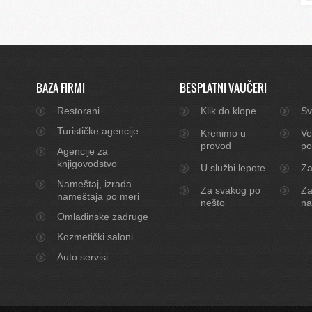
BAZA FIRMI
BESPLATNI VAUČERI
Restorani
Klik do klope
Sv
Turističke agencije
Krenimo u
Ve
provod
po
Agencije za
knjigovodstvo
U službi lepote
Za
Nameštaj, izrada
Za svakog po
Za
nameštaja po meri
nešto
na
Omladinske zadruge
Kozmetički saloni
Auto servisi