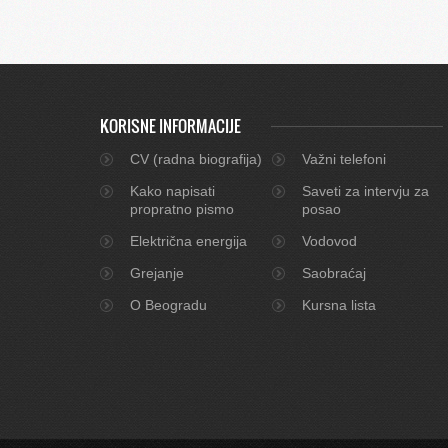
KORISNE INFORMACIJE
CV (radna biografija)
Važni telefoni
Kako napisati
Saveti za intervju za
propratno pismo
posao
Električna energija
Vodovod
Grejanje
Saobraćaj
O Beogradu
Kursna lista