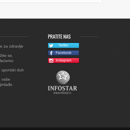
PRATITE NAS
Twitter
e za zdravlje
Facebook
žite se,
lećemo
Instagram
 sportski duh
 vaše
jmlađe