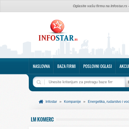
Oglasite vašu firmu na Infostar.rs
NASLOVNA
BAZA FIRMI
POSLOVNI OGLASI
AKCIJ
»
»
Infostar
Kompanije
Energetika, rudarstvo i vo
LM KOMERC