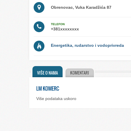
Obrenovac, Vuka Karadžića 87
TELEFON
Energetika, rudarstvo i vodoprivreda
VIŠE O NAMA
KOMENTARI
LM KOMERC
Više podataka uskoro