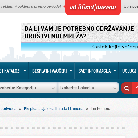
od 30rsd/dnevno
 - reklamni pokloni u promo periodu!
Upis po
E I KATALOZI
BESPLATNI VAUČERI
SVET INFORMACIJA
USLUGE
Izaberite Kategoriju
Izaberite Lokaciju
»
»
doprivreda
Eksploatacija ostalih ruda i kamena
Lm Komerc