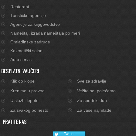
Restorani
Turističke agencije
Agencije za knjigovodstvo
Nameštaj, izrada nameštaja po meri
Omladinske zadruge
Kozmetički saloni
Auto servisi
BESPLATNI VAUČERI
Klik do klope
Sve za zdravlje
Krenimo u provod
Vežite se, polećemo
U službi lepote
Za sportski duh
Za svakog po nešto
Za vaše najmlađe
PRATITE NAS
Twitter