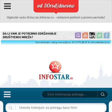
od 30rsd/dnevno
Oglasite vašu firmu na Infostar.rs - reklamni pokloni u promo periodu!
NASLOVNA