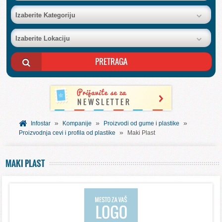
BAZA FIRMI
Izaberite Kategoriju
Izaberite Lokaciju
POSLOVNI OGLASI
AKCIJE I KATALOZI
BESPLATNI VAUČERI
»
»
»
SVET INFORMACIJA
Infostar
Kompanije
Proizvodi od gume i plastike
»
Proizvodnja cevi i profila od plastike
Maki Plast
USLUGE
MAKI PLAST