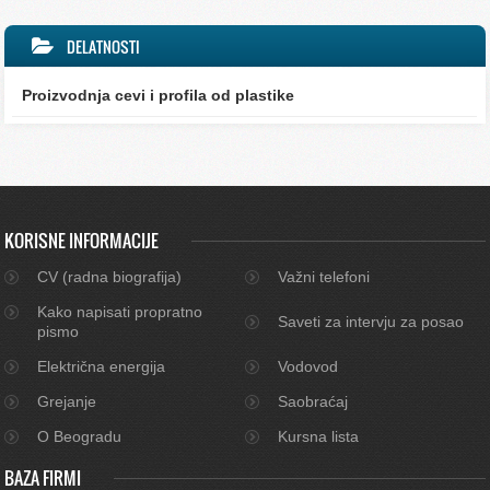
DELATNOSTI
Proizvodnja cevi i profila od plastike
KORISNE INFORMACIJE
CV (radna biografija)
Važni telefoni
Kako napisati propratno
Saveti za intervju za posao
pismo
Električna energija
Vodovod
Grejanje
Saobraćaj
O Beogradu
Kursna lista
BAZA FIRMI