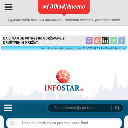
od 30rsd/dnevno
Oglasite vašu firmu na Infostar.rs - reklamni pokloni u promo periodu!
NASLOVNA