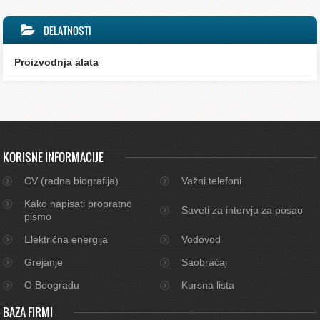
DELATNOSTI
Proizvodnja alata
KORISNE INFORMACIJE
CV (radna biografija)
Važni telefoni
Kako napisati propratno
Saveti za intervju za posao
pismo
Električna energija
Vodovod
Grejanje
Saobraćaj
O Beogradu
Kursna lista
BAZA FIRMI