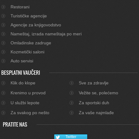
Restorani
Turističke agencije
Agencije za knjigovodstvo
Nameštaj, izrada nameštaja po meri
Omladinske zadruge
Kozmetički saloni
Auto servisi
BESPLATNI VAUČERI
Klik do klope
Sve za zdravlje
Krenimo u provod
Vežite se, polećemo
U službi lepote
Za sportski duh
Za svakog po nešto
Za vaše najmlađe
PRATITE NAS
Twitter