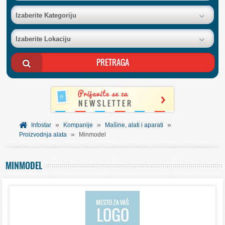
BAZA FIRMI
Izaberite Kategoriju
Izaberite Lokaciju
POSLOVNI OGLASI
AKCIJE I KATALOZI
BESPLATNI VAUČERI
»
»
»
SVET INFORMACIJA
Infostar
Kompanije
Mašine, alati i aparati
»
Proizvodnja alata
Minmodel
USLUGE
MINMODEL