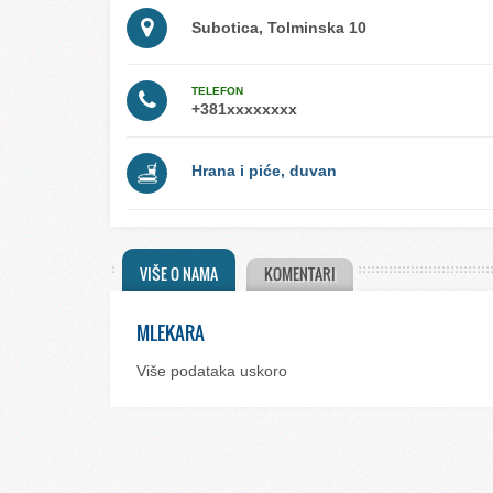
Subotica, Tolminska 10
TELEFON
Hrana i piće, duvan
VIŠE O NAMA
KOMENTARI
MLEKARA
Više podataka uskoro