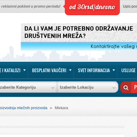
od 30rsd/dnevno
 - reklamni pokloni u promo periodu!
Upis po
E I KATALOZI
BESPLATNI VAUČERI
SVET INFORMACIJA
USLUGE
Izaberite Kategoriju
Izaberite Lokaciju
»
oizvodnja mlečnih proizvoda
Mlekara