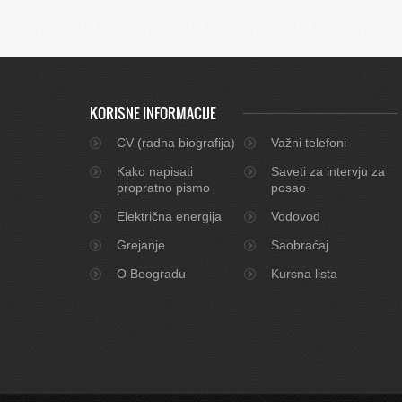
KORISNE INFORMACIJE
CV (radna biografija)
Važni telefoni
Kako napisati
Saveti za intervju za
propratno pismo
posao
Električna energija
Vodovod
Grejanje
Saobraćaj
O Beogradu
Kursna lista