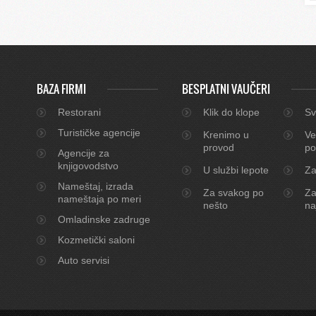
BAZA FIRMI
BESPLATNI VAUČERI
Restorani
Klik do klope
Sv
Turističke agencije
Krenimo u
Ve
provod
po
Agencije za
knjigovodstvo
U službi lepote
Za
Nameštaj, izrada
Za svakog po
Za
nameštaja po meri
nešto
na
Omladinske zadruge
Kozmetički saloni
Auto servisi