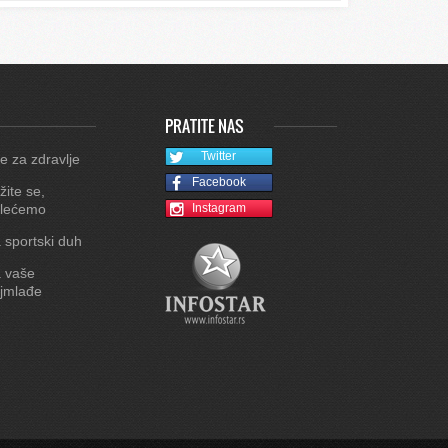
PRATITE NAS
Twitter
e za zdravlje
Facebook
žite se,
lećemo
Instagram
 sportski duh
 vaše
jmlađe