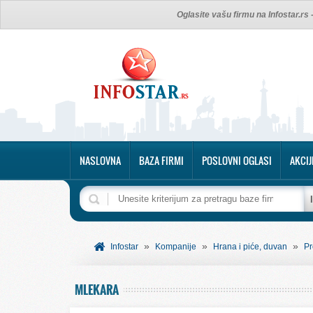
Oglasite vašu firmu na Infostar.rs
NASLOVNA
BAZA FIRMI
POSLOVNI OGLASI
AKCIJ
»
»
»
Infostar
Kompanije
Hrana i piće, duvan
Pr
MLEKARA