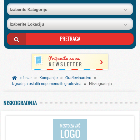
BAZA FIRMI
Izaberite Kategoriju
Izaberite Lokaciju
POSLOVNI OGLASI
AKCIJE I KATALOZI
BESPLATNI VAUČERI
»
»
»
SVET INFORMACIJA
Infostar
Kompanije
Građevinarstvo
»
Izgradnja ostalih nepomenutih građevina
Niskogradnja
USLUGE
NISKOGRADNJA