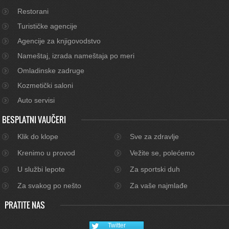
Restorani
Turističke agencije
Agencije za knjigovodstvo
Nameštaj, izrada nameštaja po meri
Omladinske zadruge
Kozmetički saloni
Auto servisi
BESPLATNI VAUČERI
Klik do klope
Sve za zdravlje
Krenimo u provod
Vežite se, polećemo
U službi lepote
Za sportski duh
Za svakog po nešto
Za vaše najmlađe
PRATITE NAS
Twitter