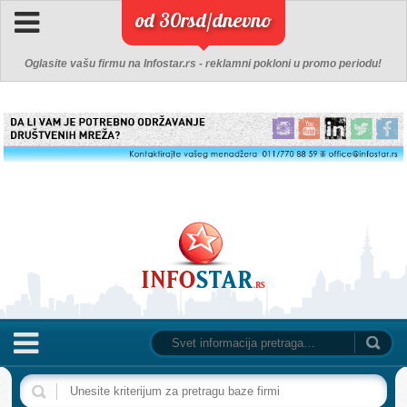
od 30rsd/dnevno
Oglasite vašu firmu na Infostar.rs - reklamni pokloni u promo periodu!
NASLOVNA