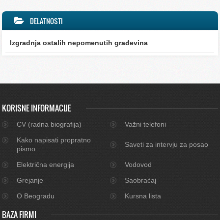
DELATNOSTI
Izgradnja ostalih nepomenutih građevina
KORISNE INFORMACIJE
CV (radna biografija)
Važni telefoni
Kako napisati propratno
Saveti za intervju za posao
pismo
Električna energija
Vodovod
Grejanje
Saobraćaj
O Beogradu
Kursna lista
BAZA FIRMI