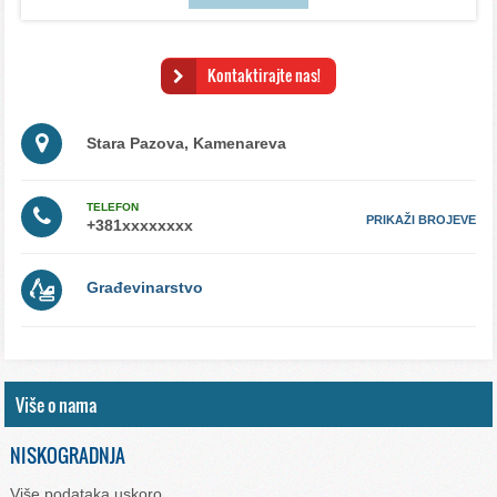
Kontaktirajte nas!
Stara Pazova, Kamenareva
TELEFON
PRIKAŽI BROJEVE
Građevinarstvo
Više o nama
NISKOGRADNJA
Više podataka uskoro