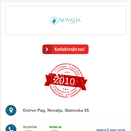
Kontaktirajte nas!
2010
Ostrvo Pag, Novalja, Slatinska 55
TELEFON
MOBILNI
PRIKAŽI BROJEVE