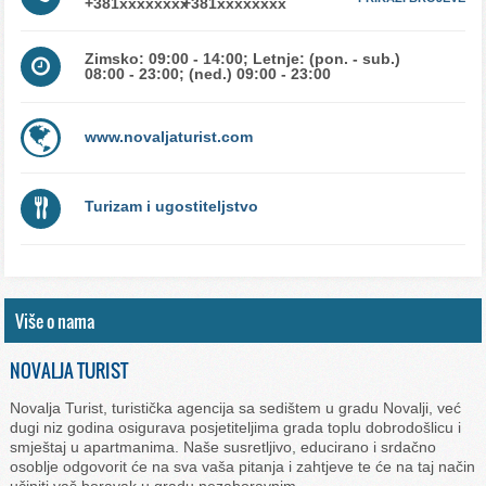
Zimsko: 09:00 - 14:00; Letnje: (pon. - sub.)
08:00 - 23:00; (ned.) 09:00 - 23:00
www.novaljaturist.com
Turizam i ugostiteljstvo
Više o nama
NOVALJA TURIST
Novalja Turist, turistička agencija sa sedištem u gradu Novalji, već
dugi niz godina osigurava posjetiteljima grada toplu dobrodošlicu i
smještaj u apartmanima. Naše susretljivo, educirano i srdačno
osoblje odgovorit će na sva vaša pitanja i zahtjeve te će na taj način
učiniti vaš boravak u gradu nezaboravnim.