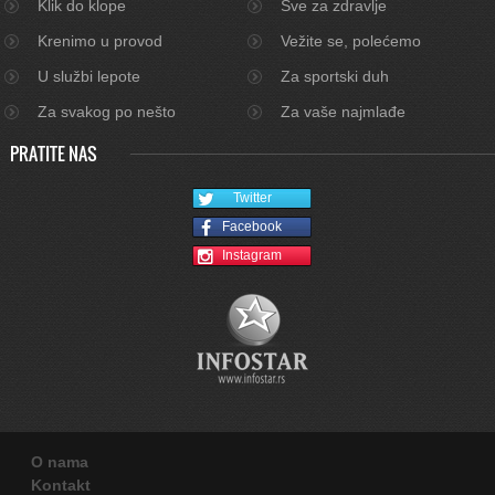
Klik do klope
Sve za zdravlje
Krenimo u provod
Vežite se, polećemo
U službi lepote
Za sportski duh
Za svakog po nešto
Za vaše najmlađe
PRATITE NAS
Twitter
Facebook
Instagram
O nama
Kontakt