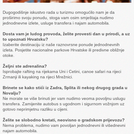
Dugogodišnje iskustvo rada u turizmu omogućilo nam je da
proširimo svoju ponudu, stoga vam osim smještaja nudimo
jednodnevne izlete, usluge transfera i najam automobila.
Dosta vam je ludog provoda, želite provesti dan u prirodi, a uz
to upoznati Hrvatsku?
Izaberite destinaciju iz naše raznovrsne ponude jednodnevnih
izleta. Posjetite nacionalne parkove Hrvatske ili predivne obližnje
otoke.
Željni ste adrenalina?
Isprobajte rafting na rijekama Uni i Cetini, canoe safari na rijeci
Zrmanji ili kayaking na rijeci Mrežnici.
Brinete se kako stići iz Zadra, Splita ili nekog drugog grada u
Novalju?
Ne morate se više brinuti jer vam nudimo veoma povoljnu uslugu
transfera. Zamijenite autobus s ugodnom i sigurnom vožnjom uz
gotovo neprimjetnu razliku u cijeni.
Želite se slobodno kretati, neovisno o gradskom prijevozu?
Nema problema, nudimo vam povoljan jednodnevni ili višednevni
najam automobila.