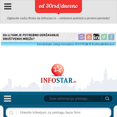
od 30rsd/dnevno
Oglasite vašu firmu na Infostar.rs - reklamni pokloni u promo periodu!
NASLOVNA