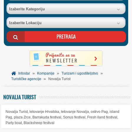
BAZA FIRMI
Izaberite Kategoriju
Izaberite Lokaciju
POSLOVNI OGLASI
AKCIJE I KATALOZI
BESPLATNI VAUČERI
»
»
»
SVET INFORMACIJA
Infostar
Kompanije
Turizam i ugostiteljstvo
»
Turističke agencije
Novalja Turist
USLUGE
NOVALJA TURIST
Novalja Turist, letovanje Hrvatska, letovanje Novalja, ostrvo Pag, island
Pag, plaza Zrce, Barrakuda festival, Sonus festival, Fresh iland festival,
Party boat, Blacksheep festival