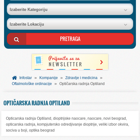
BAZA FIRMI
Izaberite Kategoriju
Izaberite Lokaciju
POSLOVNI OGLASI
AKCIJE I KATALOZI
BESPLATNI VAUČERI
»
»
»
SVET INFORMACIJA
Infostar
Kompanije
Zdravlje i medicina
»
Oftalmološke ordinacije
Optičarska radnja Optiland
USLUGE
OPTIČARSKA RADNJA OPTILAND
Opticarska radnja Optiland, dioptrijske naocare, naocare, novi beograd,
opticarska radnja, kompjutersko odredjivanje dioptrije, veliki izbor okvira,
sociva u boji, optika beograd