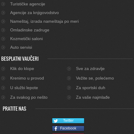
Turističke agencije
Agencije za knjigovodstvo
Nameštaj, izrada nameštaja po meri
Omladinske zadruge
Kozmetički saloni
Auto servisi
BESPLATNI VAUČERI
Klik do klope
Sve za zdravlje
Krenimo u provod
Vežite se, polećemo
U službi lepote
Za sportski duh
Za svakog po nešto
Za vaše najmlađe
PRATITE NAS
Twitter
Facebook