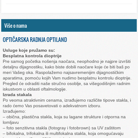
Više o nama
OPTIČARSKA RADNJA OPTILAND
Usluge koje pružamo su:
Besplatna kontrola dioptrije
Pre samog početka nošenja naočara, neophodno je najpre izvršiti
detaljnu dijagnostiku, kako biste dobili naočare koje će biti baš po
meri Vašeg oka. Raspolažemo najsavremenijim dijagnostičkim
aparatima, pomoću kojih Vam nudimo besplatnu kontrolu dioptrije.
Pregled će odraditi naše stručno osoblje, sa višegodišnjim radnim
iskustvom u oblasti oftalmologije.
Izrada stakala
Po veoma atraktivnim cenama, izrađujemo različite tipove stakla, i
rado ćemo Vas posavetovati o adekvatnom izboru.
Izrađujemo:
– obična, plastična stakla, koja su lagane strukture i otporna na
lomljavu
– foto senzitivna stakla (fotogray i fotobrown) sa UV zaštitom
– bifokalna, trifokalna ili multifokalna stakla, koja omogućavaju