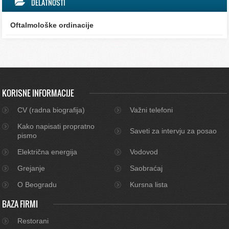
DELATNOSTI
Oftalmološke ordinacije
KORISNE INFORMACIJE
CV (radna biografija)
Važni telefoni
Kako napisati propratno
Saveti za intervju za posao
pismo
Električna energija
Vodovod
Grejanje
Saobraćaj
O Beogradu
Kursna lista
BAZA FIRMI
Restorani