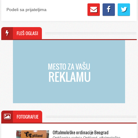
Podeli sa prijateljima
FLEŠ OGLASI
FOTOGRAFIJE
Oftalmološke ordinacije Beograd
Optičarska radnja Optiland, oftalmološke