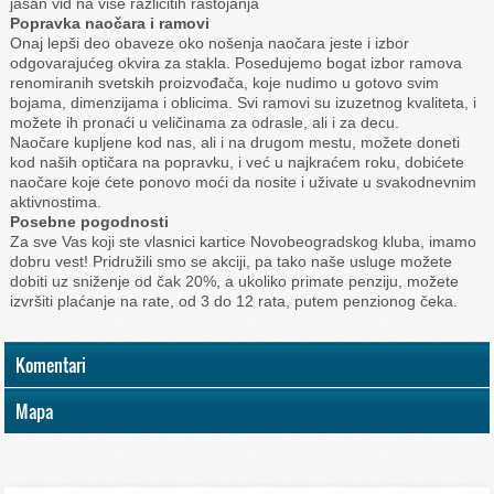
jasan vid na više različitih rastojanja
Popravka naočara i ramovi
Onaj lepši deo obaveze oko nošenja naočara jeste i izbor
odgovarajućeg okvira za stakla. Posedujemo bogat izbor ramova
renomiranih svetskih proizvođača, koje nudimo u gotovo svim
bojama, dimenzijama i oblicima. Svi ramovi su izuzetnog kvaliteta, i
možete ih pronaći u veličinama za odrasle, ali i za decu.
Naočare kupljene kod nas, ali i na drugom mestu, možete doneti
kod naših optičara na popravku, i već u najkraćem roku, dobićete
naočare koje ćete ponovo moći da nosite i uživate u svakodnevnim
aktivnostima.
Posebne pogodnosti
Za sve Vas koji ste vlasnici kartice Novobeogradskog kluba, imamo
dobru vest! Pridružili smo se akciji, pa tako naše usluge možete
dobiti uz sniženje od čak 20%, a ukoliko primate penziju, možete
izvršiti plaćanje na rate, od 3 do 12 rata, putem penzionog čeka.
Komentari
Mapa