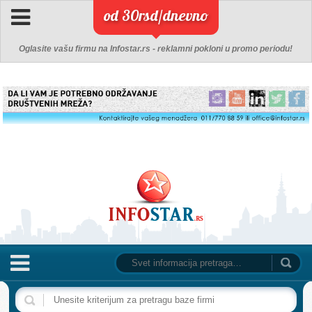
od 30rsd/dnevno
Oglasite vašu firmu na Infostar.rs - reklamni pokloni u promo periodu!
NASLOVNA