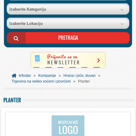
BAZA FIRMI
Izaberite Kategoriju
Izaberite Lokaciju
POSLOVNI OGLASI
AKCIJE I KATALOZI
BESPLATNI VAUČERI
»
»
»
SVET INFORMACIJA
Infostar
Kompanije
Hrana i piće, duvan
»
Trgovina na veliko voćem i povrćem
Planter
USLUGE
PLANTER