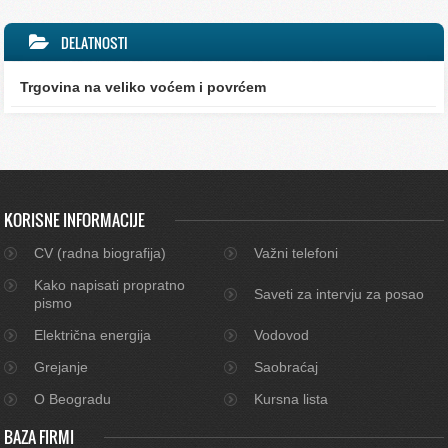
DELATNOSTI
Trgovina na veliko voćem i povrćem
KORISNE INFORMACIJE
CV (radna biografija)
Važni telefoni
Kako napisati propratno
Saveti za intervju za posao
pismo
Električna energija
Vodovod
Grejanje
Saobraćaj
O Beogradu
Kursna lista
BAZA FIRMI