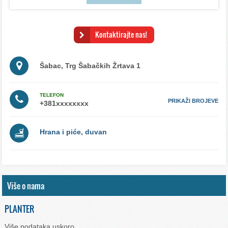
Kontaktirajte nas!
Šabac, Trg Šabačkih Žrtava 1
TELEFON
PRIKAŽI BROJEVE
Hrana i piće, duvan
Više o nama
PLANTER
Više podataka uskoro