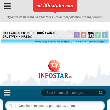
od 30rsd/dnevno
Oglasite vašu firmu na Infostar.rs - reklamni pokloni u promo periodu!
NASLOVNA