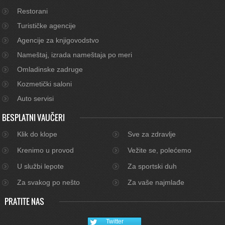
Restorani
Turističke agencije
Agencije za knjigovodstvo
Nameštaj, izrada nameštaja po meri
Omladinske zadruge
Kozmetički saloni
Auto servisi
BESPLATNI VAUČERI
Klik do klope
Sve za zdravlje
Krenimo u provod
Vežite se, polećemo
U službi lepote
Za sportski duh
Za svakog po nešto
Za vaše najmlađe
PRATITE NAS
Twitter