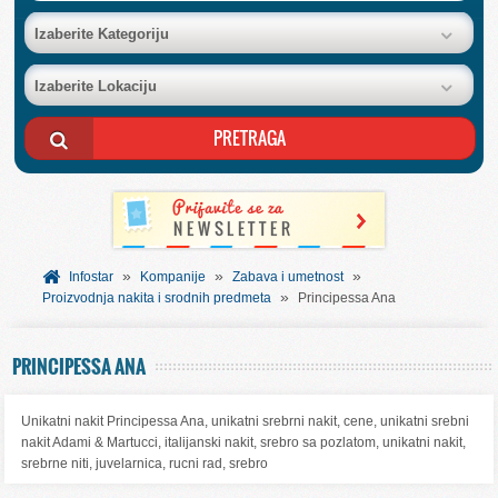
BAZA FIRMI
Izaberite Kategoriju
Izaberite Lokaciju
POSLOVNI OGLASI
AKCIJE I KATALOZI
BESPLATNI VAUČERI
»
»
»
SVET INFORMACIJA
Infostar
Kompanije
Zabava i umetnost
»
Proizvodnja nakita i srodnih predmeta
Principessa Ana
USLUGE
PRINCIPESSA ANA
Unikatni nakit Principessa Ana, unikatni srebrni nakit, cene, unikatni srebni
nakit Adami & Martucci, italijanski nakit, srebro sa pozlatom, unikatni nakit,
srebrne niti, juvelarnica, rucni rad, srebro