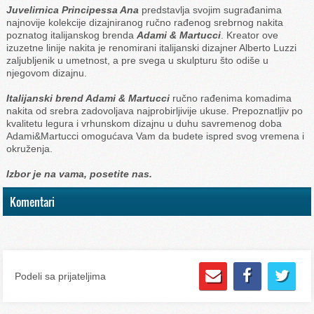
Juvelirnica Principessa Ana
predstavlja svojim sugrađanima
najnovije kolekcije dizajniranog ručno rađenog srebrnog nakita
poznatog italijanskog brenda
Adami & Martucci
. Kreator ove
izuzetne linije nakita je renomirani italijanski dizajner Alberto Luzzi
zaljubljenik u umetnost, a pre svega u skulpturu što odiše u
njegovom dizajnu.
Italijanski brend Adami & Martucci
ručno rađenima komadima
nakita od srebra zadovoljava najprobirljivije ukuse. Prepoznatljiv po
kvalitetu legura i vrhunskom dizajnu u duhu savremenog doba
Adami&Martucci omogućava Vam da budete ispred svog vremena i
okruženja.
Izbor je na vama, posetite nas.
Komentari
Podeli sa prijateljima