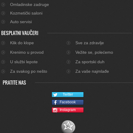
Omladinske zadruge
Kozmetički saloni
Auto servisi
BESPLATNI VAUČERI
Klik do klope
Sve za zdravlje
Krenimo u provod
Vežite se, polećemo
U službi lepote
Za sportski duh
Za svakog po nešto
Za vaše najmlađe
PRATITE NAS
Twitter
Facebook
Instagram