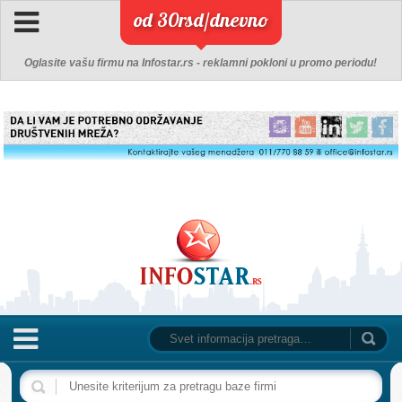
od 30rsd/dnevno
Oglasite vašu firmu na Infostar.rs - reklamni pokloni u promo periodu!
NASLOVNA