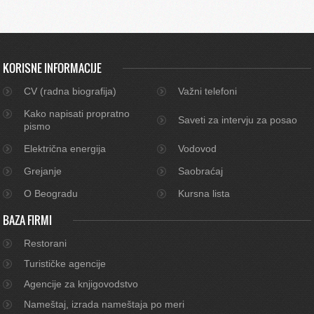
KORISNE INFORMACIJE
CV (radna biografija)
Važni telefoni
Kako napisati propratno
Saveti za intervju za posao
pismo
Električna energija
Vodovod
Grejanje
Saobraćaj
O Beogradu
Kursna lista
BAZA FIRMI
Restorani
Turističke agencije
Agencije za knjigovodstvo
Nameštaj, izrada nameštaja po meri