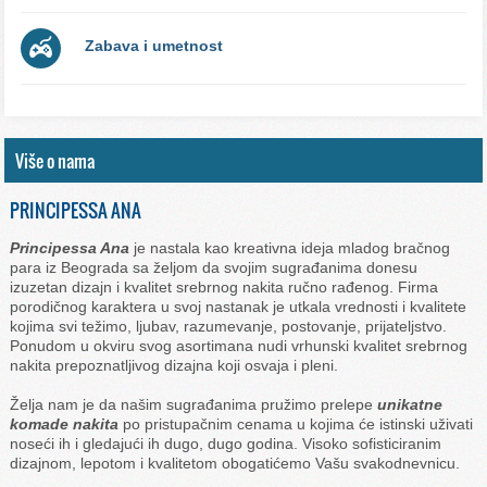
Zabava i umetnost
Više o nama
PRINCIPESSA ANA
Principessa Ana
je nastala kao kreativna ideja mladog bračnog
para iz Beograda sa željom da svojim sugrađanima donesu
izuzetan dizajn i kvalitet srebrnog nakita ručno rađenog. Firma
porodičnog karaktera u svoj nastanak je utkala vrednosti i kvalitete
kojima svi težimo, ljubav, razumevanje, postovanje, prijateljstvo.
Ponudom u okviru svog asortimana nudi vrhunski kvalitet srebrnog
nakita prepoznatljivog dizajna koji osvaja i pleni.
Želja nam je da našim sugrađanima pružimo prelepe
unikatne
komade nakita
po pristupačnim cenama u kojima će istinski uživati
noseći ih i gledajući ih dugo, dugo godina. Visoko sofisticiranim
dizajnom, lepotom i kvalitetom obogatićemo Vašu svakodnevnicu.