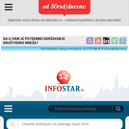
od 30rsd/dnevno
Oglasite vašu firmu na Infostar.rs - reklamni pokloni u promo periodu!
NASLOVNA