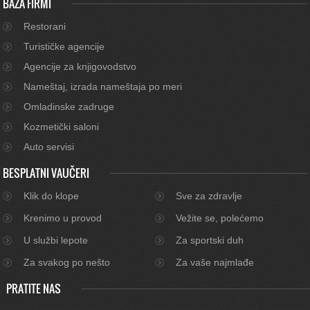
BAZA FIRMI
Restorani
Turističke agencije
Agencije za knjigovodstvo
Nameštaj, izrada nameštaja po meri
Omladinske zadruge
Kozmetički saloni
Auto servisi
BESPLATNI VAUČERI
Klik do klope
Sve za zdravlje
Krenimo u provod
Vežite se, polećemo
U službi lepote
Za sportski duh
Za svakog po nešto
Za vaše najmlađe
PRATITE NAS