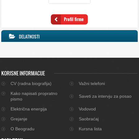
Profil firme
DELATNOSTI
KORISNE INFORMACIJE
CV (radna biografija)
Važni telefoni
Kako napisati propratno
Saveti za intervju za posao
pismo
Električna energija
Vodovod
Grejanje
Saobraćaj
O Beogradu
Kursna lista