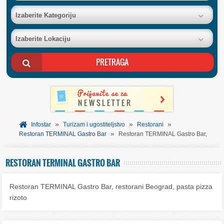
BAZA FIRMI
Izaberite Kategoriju
Izaberite Lokaciju
POSLOVNI OGLASI
AKCIJE I KATALOZI
BESPLATNI VAUČERI
»
»
»
SVET INFORMACIJA
Infostar
Turizam i ugostiteljstvo
Restorani
»
Restoran TERMINAL Gastro Bar
Restoran TERMINAL Gastro Bar,
USLUGE
RESTORAN TERMINAL GASTRO BAR
Restoran TERMINAL Gastro Bar, restorani Beograd, pasta pizza
rizoto