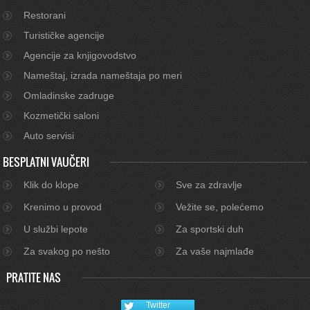
Restorani
Turističke agencije
Agencije za knjigovodstvo
Nameštaj, izrada nameštaja po meri
Omladinske zadruge
Kozmetički saloni
Auto servisi
BESPLATNI VAUČERI
Klik do klope
Sve za zdravlje
Krenimo u provod
Vežite se, polećemo
U službi lepote
Za sportski duh
Za svakog po nešto
Za vaše najmlađe
PRATITE NAS
Twitter