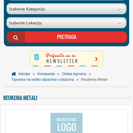
BAZA FIRMI
Izaberite Kategoriju
Izaberite Lokaciju
POSLOVNI OGLASI
AKCIJE I KATALOZI
BESPLATNI VAUČERI
»
»
»
SVET INFORMACIJA
Infostar
Kompanije
Ostala trgovina
»
Trgovina na veliko otpacima i ostacima
Reukema Metali
USLUGE
REUKEMA METALI