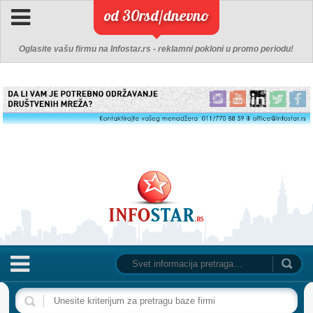
od 30rsd/dnevno
Oglasite vašu firmu na Infostar.rs - reklamni pokloni u promo periodu!
NASLOVNA