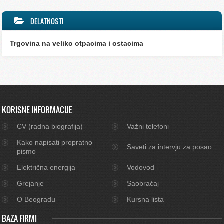
DELATNOSTI
Trgovina na veliko otpacima i ostacima
KORISNE INFORMACIJE
CV (radna biografija)
Važni telefoni
Kako napisati propratno
Saveti za intervju za posao
pismo
Električna energija
Vodovod
Grejanje
Saobraćaj
O Beogradu
Kursna lista
BAZA FIRMI