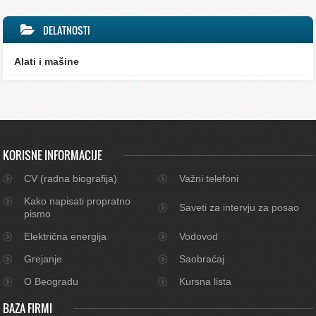
DELATNOSTI
Alati i mašine
KORISNE INFORMACIJE
CV (radna biografija)
Važni telefoni
Kako napisati propratno
Saveti za intervju za posao
pismo
Električna energija
Vodovod
Grejanje
Saobraćaj
O Beogradu
Kursna lista
BAZA FIRMI