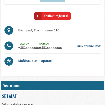
Kontaktirajte nas!
Beograd, Tosin bunar 110.
TELEFON
MOBILNI
PRIKAŽI BROJEVE
Mašine, alati i aparati
Više o nama
SBT ALATI
Više podataka uskoro