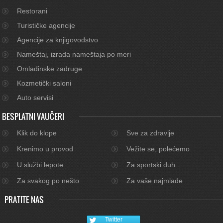
Restorani
Turističke agencije
Agencije za knjigovodstvo
Nameštaj, izrada nameštaja po meri
Omladinske zadruge
Kozmetički saloni
Auto servisi
BESPLATNI VAUČERI
Klik do klope
Sve za zdravlje
Krenimo u provod
Vežite se, polećemo
U službi lepote
Za sportski duh
Za svakog po nešto
Za vaše najmlađe
PRATITE NAS
Twitter