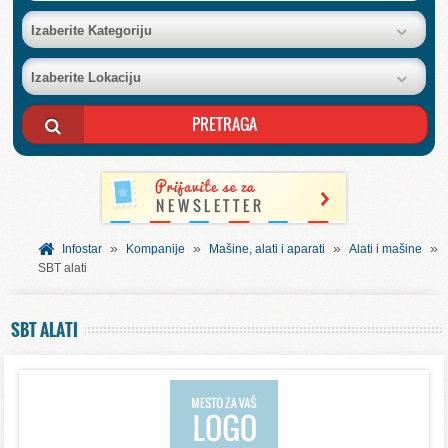
BAZA FIRMI
Izaberite Kategoriju
Izaberite Lokaciju
POSLOVNI OGLASI
AKCIJE I KATALOZI
BESPLATNI VAUČERI
»
»
»
»
SVET INFORMACIJA
Infostar
Kompanije
Mašine, alati i aparati
Alati i mašine
SBT alati
USLUGE
SBT ALATI