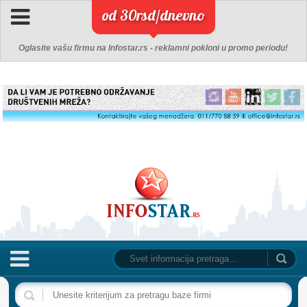
od 30rsd/dnevno
Oglasite vašu firmu na Infostar.rs - reklamni pokloni u promo periodu!
NASLOVNA