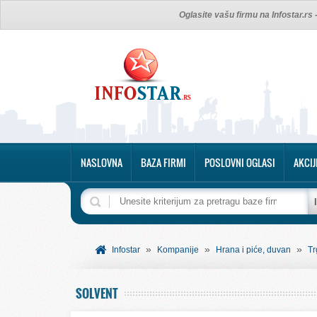
Oglasite vašu firmu na Infostar.rs
NASLOVNA
BAZA FIRMI
POSLOVNI OGLASI
AKCIJ
»
»
»
Infostar
Kompanije
Hrana i piće, duvan
Tr
SOLVENT