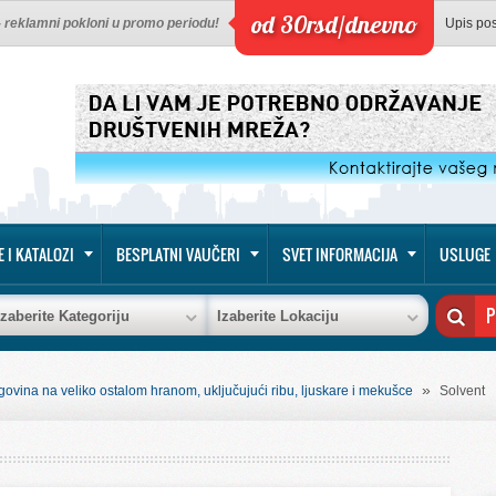
od 30rsd/dnevno
 - reklamni pokloni u promo periodu!
Upis po
E I KATALOZI
BESPLATNI VAUČERI
SVET INFORMACIJA
USLUGE
Izaberite Kategoriju
Izaberite Lokaciju
»
govina na veliko ostalom hranom, uključujući ribu, ljuskare i mekušce
Solvent