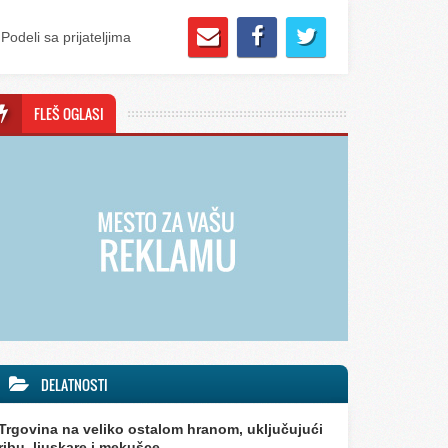
Podeli sa prijateljima
FLEŠ OGLASI
DELATNOSTI
Trgovina na veliko ostalom hranom, uključujući
ribu, ljuskare i mekušce