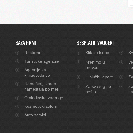
BAZA FIRMI
BESPLATNI VAUČERI
Restorani
Klik do klope
Sv
Turističke agencije
Krenimo u
Ve
provod
po
Agencije za
knjigovodstvo
U službi lepote
Za
Nameštaj, izrada
Za svakog po
Za
nameštaja po meri
nešto
na
Omladinske zadruge
Kozmetički saloni
Auto servisi