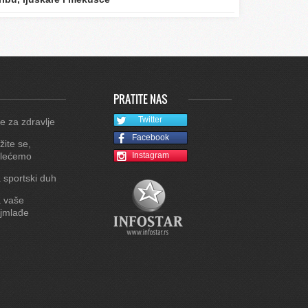
PRATITE NAS
Twitter
e za zdravlje
Facebook
žite se,
lećemo
Instagram
 sportski duh
 vaše
jmlađe