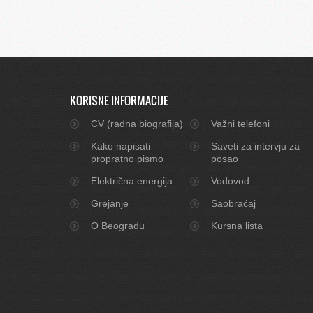
KORISNE INFORMACIJE
CV (radna biografija)
Važni telefoni
Kako napisati
Saveti za intervju za
propratno pismo
posao
Električna energija
Vodovod
Grejanje
Saobraćaj
O Beogradu
Kursna lista