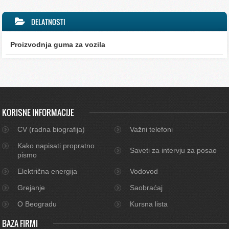
DELATNOSTI
Proizvodnja guma za vozila
KORISNE INFORMACIJE
CV (radna biografija)
Važni telefoni
Kako napisati propratno
Saveti za intervju za posao
pismo
Električna energija
Vodovod
Grejanje
Saobraćaj
O Beogradu
Kursna lista
BAZA FIRMI