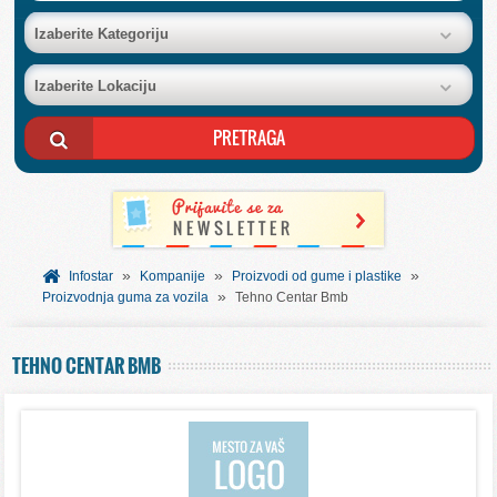
BAZA FIRMI
Izaberite Kategoriju
Izaberite Lokaciju
POSLOVNI OGLASI
AKCIJE I KATALOZI
BESPLATNI VAUČERI
»
»
»
SVET INFORMACIJA
Infostar
Kompanije
Proizvodi od gume i plastike
»
Proizvodnja guma za vozila
Tehno Centar Bmb
USLUGE
TEHNO CENTAR BMB