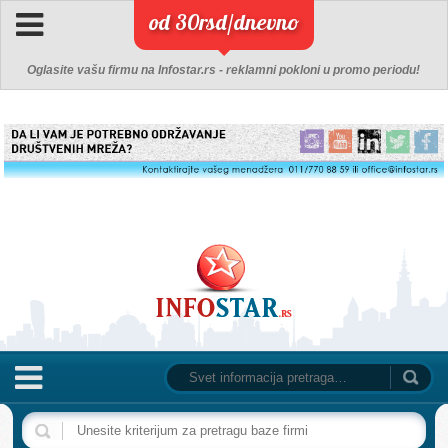
od 30rsd/dnevno
Oglasite vašu firmu na Infostar.rs - reklamni pokloni u promo periodu!
NASLOVNA