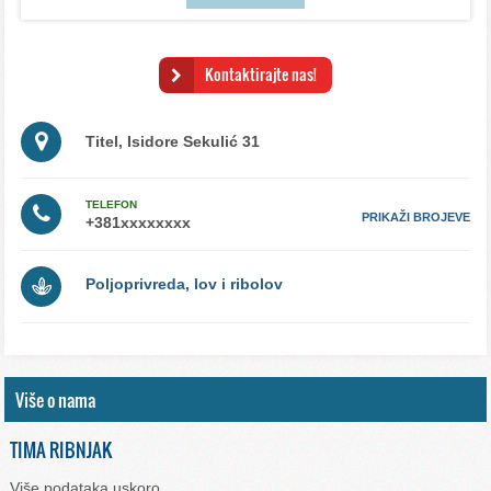
Kontaktirajte nas!
Titel, Isidore Sekulić 31
TELEFON
PRIKAŽI BROJEVE
Poljoprivreda, lov i ribolov
Više o nama
TIMA RIBNJAK
Više podataka uskoro