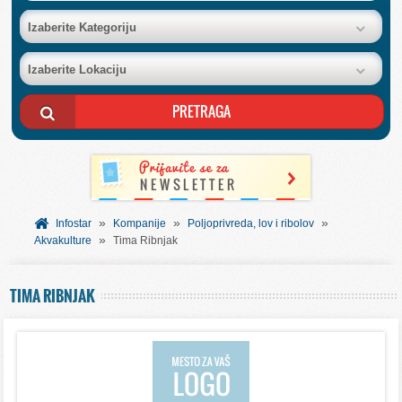
BAZA FIRMI
Izaberite Kategoriju
Izaberite Lokaciju
POSLOVNI OGLASI
AKCIJE I KATALOZI
BESPLATNI VAUČERI
»
»
»
SVET INFORMACIJA
Infostar
Kompanije
Poljoprivreda, lov i ribolov
»
Akvakulture
Tima Ribnjak
USLUGE
TIMA RIBNJAK