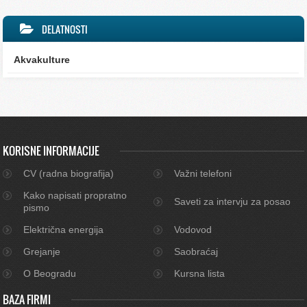
DELATNOSTI
Akvakulture
KORISNE INFORMACIJE
CV (radna biografija)
Važni telefoni
Kako napisati propratno
Saveti za intervju za posao
pismo
Električna energija
Vodovod
Grejanje
Saobraćaj
O Beogradu
Kursna lista
BAZA FIRMI