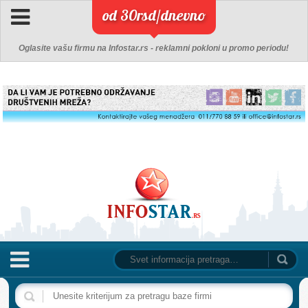
od 30rsd/dnevno
Oglasite vašu firmu na Infostar.rs - reklamni pokloni u promo periodu!
NASLOVNA