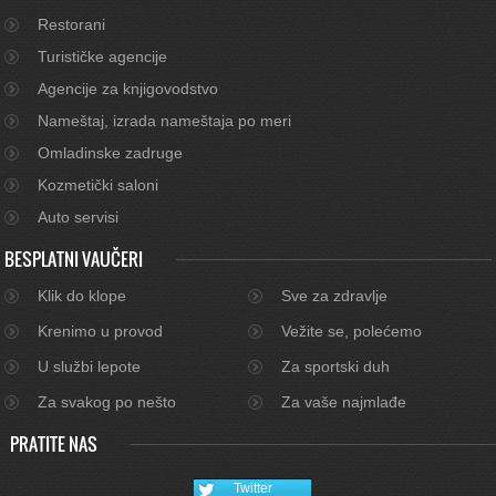
Restorani
Turističke agencije
Agencije za knjigovodstvo
Nameštaj, izrada nameštaja po meri
Omladinske zadruge
Kozmetički saloni
Auto servisi
BESPLATNI VAUČERI
Klik do klope
Sve za zdravlje
Krenimo u provod
Vežite se, polećemo
U službi lepote
Za sportski duh
Za svakog po nešto
Za vaše najmlađe
PRATITE NAS
Twitter