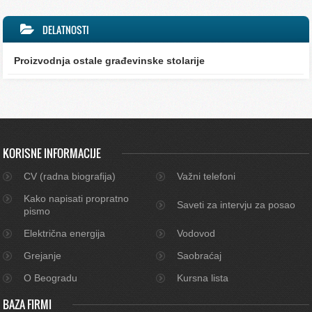
DELATNOSTI
Proizvodnja ostale građevinske stolarije
KORISNE INFORMACIJE
CV (radna biografija)
Važni telefoni
Kako napisati propratno
Saveti za intervju za posao
pismo
Električna energija
Vodovod
Grejanje
Saobraćaj
O Beogradu
Kursna lista
BAZA FIRMI