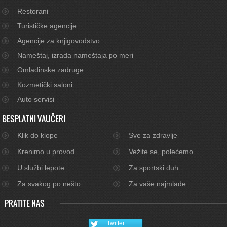
Restorani
Turističke agencije
Agencije za knjigovodstvo
Nameštaj, izrada nameštaja po meri
Omladinske zadruge
Kozmetički saloni
Auto servisi
BESPLATNI VAUČERI
Klik do klope
Sve za zdravlje
Krenimo u provod
Vežite se, polećemo
U službi lepote
Za sportski duh
Za svakog po nešto
Za vaše najmlađe
PRATITE NAS
Twitter