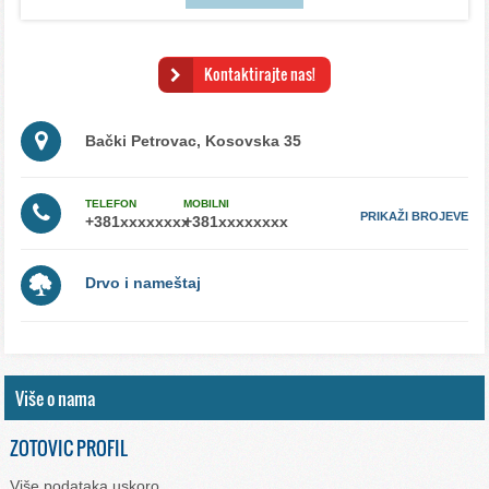
Kontaktirajte nas!
Bački Petrovac, Kosovska 35
TELEFON
MOBILNI
PRIKAŽI BROJEVE
Drvo i nameštaj
Više o nama
ZOTOVIC PROFIL
Više podataka uskoro