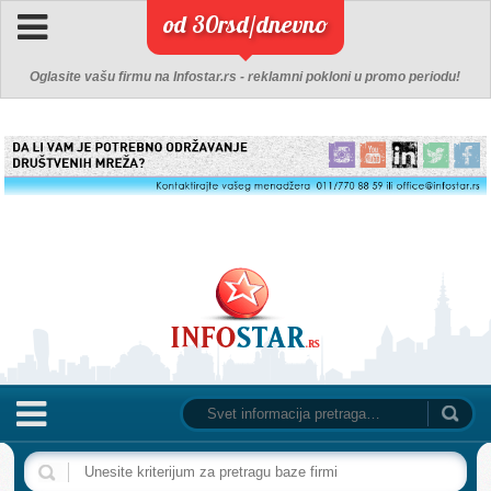
od 30rsd/dnevno
Oglasite vašu firmu na Infostar.rs - reklamni pokloni u promo periodu!
NASLOVNA