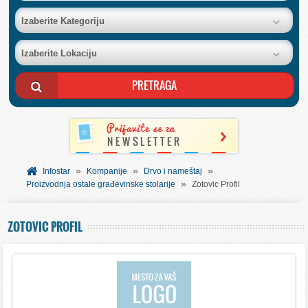
BAZA FIRMI
Izaberite Kategoriju
Izaberite Lokaciju
POSLOVNI OGLASI
AKCIJE I KATALOZI
BESPLATNI VAUČERI
»
»
»
SVET INFORMACIJA
Infostar
Kompanije
Drvo i nameštaj
»
Proizvodnja ostale građevinske stolarije
Zotovic Profil
USLUGE
ZOTOVIC PROFIL