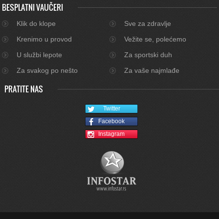
BESPLATNI VAUČERI
Klik do klope
Sve za zdravlje
Krenimo u provod
Vežite se, polećemo
U službi lepote
Za sportski duh
Za svakog po nešto
Za vaše najmlađe
PRATITE NAS
Twitter
Facebook
Instagram