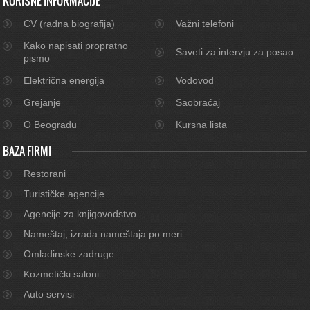
KORISNE INFORMACIJE
CV (radna biografija)
Važni telefoni
Kako napisati propratno
Saveti za intervju za posao
pismo
Električna energija
Vodovod
Grejanje
Saobraćaj
O Beogradu
Kursna lista
BAZA FIRMI
Restorani
Turističke agencije
Agencije za knjigovodstvo
Nameštaj, izrada nameštaja po meri
Omladinske zadruge
Kozmetički saloni
Auto servisi