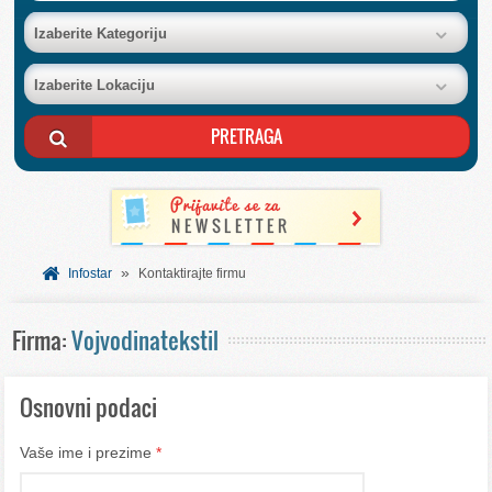
BAZA FIRMI
Izaberite Kategoriju
Izaberite Lokaciju
POSLOVNI OGLASI
AKCIJE I KATALOZI
BESPLATNI VAUČERI
»
SVET INFORMACIJA
Infostar
Kontaktirajte firmu
Firma:
Vojvodinatekstil
USLUGE
Osnovni podaci
Vaše ime i prezime
*