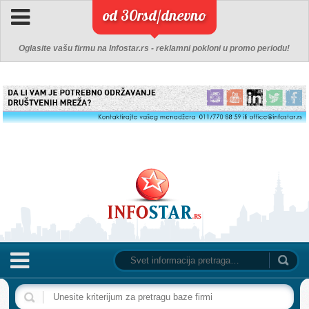
od 30rsd/dnevno
Oglasite vašu firmu na Infostar.rs - reklamni pokloni u promo periodu!
NASLOVNA