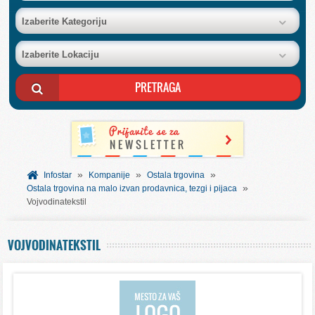
BAZA FIRMI
Izaberite Kategoriju
Izaberite Lokaciju
POSLOVNI OGLASI
AKCIJE I KATALOZI
BESPLATNI VAUČERI
»
»
»
SVET INFORMACIJA
Infostar
Kompanije
Ostala trgovina
»
Ostala trgovina na malo izvan prodavnica, tezgi i pijaca
Vojvodinatekstil
USLUGE
VOJVODINATEKSTIL