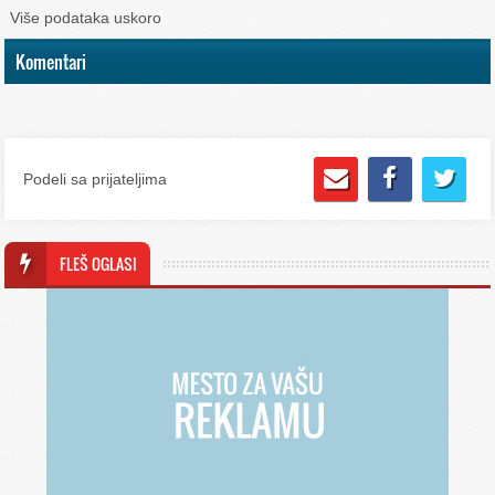
Više podataka uskoro
Komentari
Podeli sa prijateljima
FLEŠ OGLASI