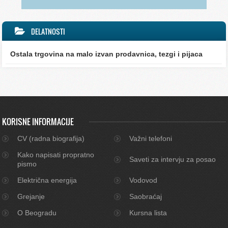
DELATNOSTI
Ostala trgovina na malo izvan prodavnica, tezgi i pijaca
KORISNE INFORMACIJE
CV (radna biografija)
Važni telefoni
Kako napisati propratno
Saveti za intervju za posao
pismo
Električna energija
Vodovod
Grejanje
Saobraćaj
O Beogradu
Kursna lista