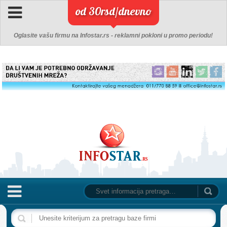
od 30rsd/dnevno
Oglasite vašu firmu na Infostar.rs - reklamni pokloni u promo periodu!
NASLOVNA