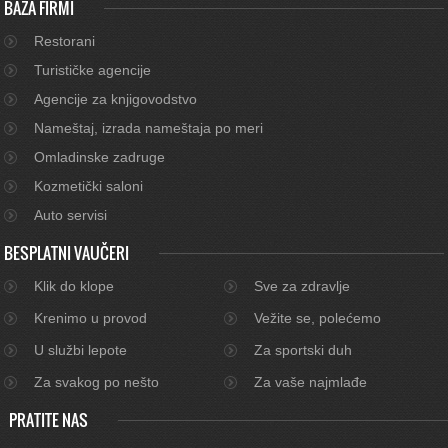
BAZA FIRMI
Restorani
Turističke agencije
Agencije za knjigovodstvo
Nameštaj, izrada nameštaja po meri
Omladinske zadruge
Kozmetički saloni
Auto servisi
BESPLATNI VAUČERI
Klik do klope
Sve za zdravlje
Krenimo u provod
Vežite se, polećemo
U službi lepote
Za sportski duh
Za svakog po nešto
Za vaše najmlađe
PRATITE NAS