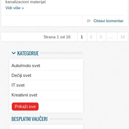
kanalizacioni materijal
Vidi više »
Ostavi komentar
Strana 1 od 16
1
2
3
…
16
KATEGORIJE
Auto/moto svet
Dečiji svet
IT svet
Kreativni svet
Svet ekologije
Prikaži sve
Svet enterijera/eksterijera
BESPLATNI VAUČERI
Svet informacija