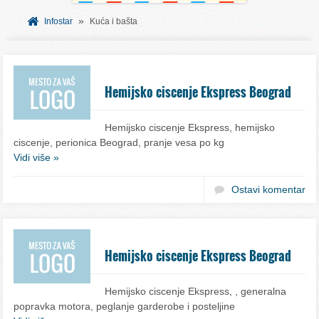
»
SVET INFORMACIJA
Infostar
Kuća i bašta
USLUGE
Hemijsko ciscenje Ekspress Beograd
Hemijsko ciscenje Ekspress, hemijsko
ciscenje, perionica Beograd, pranje vesa po kg
Vidi više »
Ostavi komentar
Hemijsko ciscenje Ekspress Beograd
Hemijsko ciscenje Ekspress, , generalna
popravka motora, peglanje garderobe i posteljine