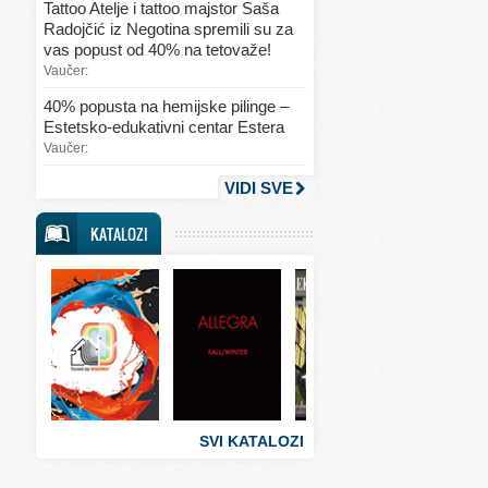
Tattoo Atelje i tattoo majstor Saša
Svet kulinarstva
Radojčić iz Negotina spremili su za
vas popust od 40% na tetovaže!
Svet lepote
Vaučer:
Svet ljubavi i seksa
40% popusta na hemijske pilinge –
Estetsko-edukativni centar Estera
Svet mode
Vaučer:
Svet obrazovanja
VIDI SVE
Svet putovanja
KATALOZI
Svet sporta
Svet tehnike
Svet ugostiteljstva
Svet zabave i umetnosti
Svet zanimljivosti
Svet zdravlja
SVI KATALOZI