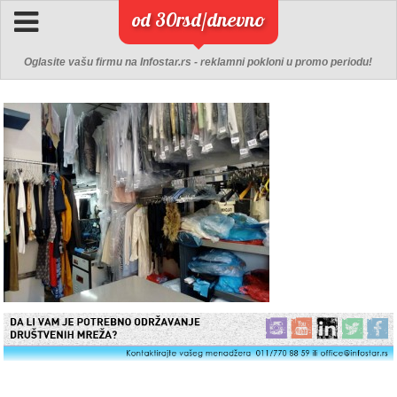
od 30rsd/dnevno
Oglasite vašu firmu na Infostar.rs - reklamni pokloni u promo periodu!