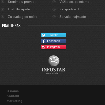
Krenimo u provod
Vežite se, polećemo
U službi lepote
Za sportski duh
Za svakog po nešto
Za vaše najmlađe
PRATITE NAS
Twitter
Facebook
Instagram
O nama
Kontakt
Marketing