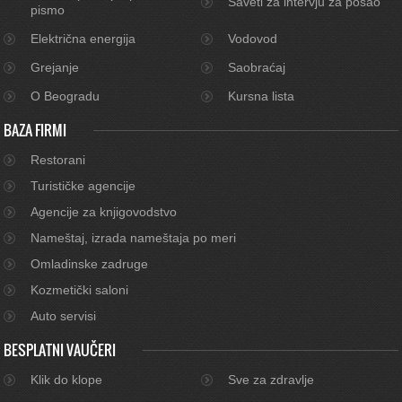
Saveti za intervju za posao
pismo
Električna energija
Vodovod
Grejanje
Saobraćaj
O Beogradu
Kursna lista
BAZA FIRMI
Restorani
Turističke agencije
Agencije za knjigovodstvo
Nameštaj, izrada nameštaja po meri
Omladinske zadruge
Kozmetički saloni
Auto servisi
BESPLATNI VAUČERI
Klik do klope
Sve za zdravlje