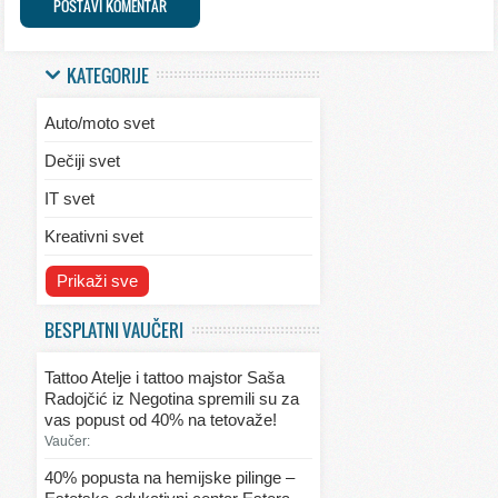
KATEGORIJE
Auto/moto svet
Dečiji svet
IT svet
Kreativni svet
Svet ekologije
Prikaži sve
Svet enterijera/eksterijera
BESPLATNI VAUČERI
Svet informacija
Tattoo Atelje i tattoo majstor Saša
Svet kulinarstva
Radojčić iz Negotina spremili su za
vas popust od 40% na tetovaže!
Svet lepote
Vaučer:
Svet ljubavi i seksa
40% popusta na hemijske pilinge –