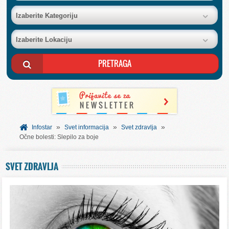
BAZA FIRMI
Izaberite Kategoriju
Izaberite Lokaciju
POSLOVNI OGLASI
AKCIJE I KATALOZI
BESPLATNI VAUČERI
»
»
»
SVET INFORMACIJA
Infostar
Svet informacija
Svet zdravlja
Očne bolesti: Slepilo za boje
USLUGE
SVET ZDRAVLJA