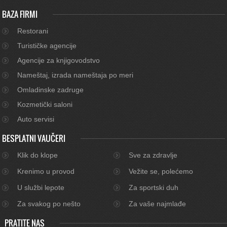
BAZA FIRMI
Restorani
Turističke agencije
Agencije za knjigovodstvo
Nameštaj, izrada nameštaja po meri
Omladinske zadruge
Kozmetički saloni
Auto servisi
BESPLATNI VAUČERI
Klik do klope
Sve za zdravlje
Krenimo u provod
Vežite se, polećemo
U službi lepote
Za sportski duh
Za svakog po nešto
Za vaše najmlađe
PRATITE NAS