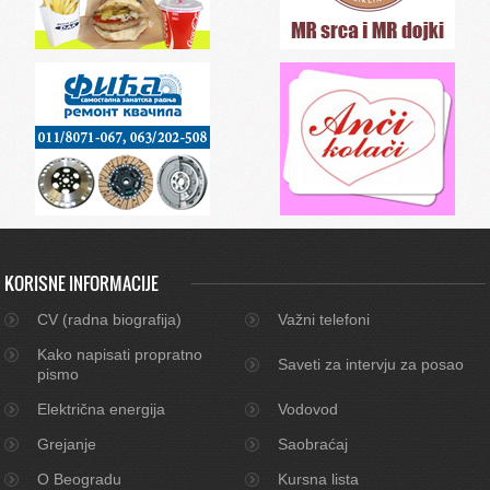
KORISNE INFORMACIJE
CV (radna biografija)
Važni telefoni
Kako napisati propratno
Saveti za intervju za posao
pismo
Električna energija
Vodovod
Grejanje
Saobraćaj
O Beogradu
Kursna lista