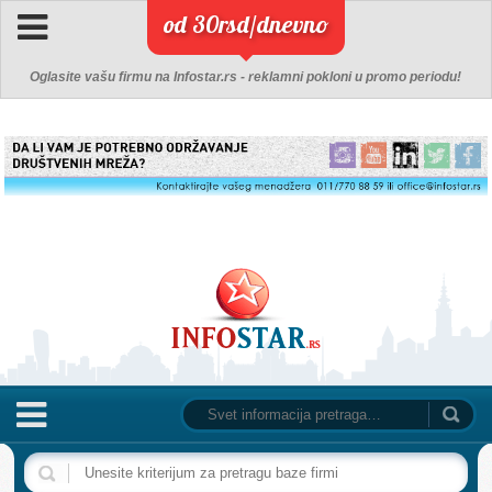
od 30rsd/dnevno
Oglasite vašu firmu na Infostar.rs - reklamni pokloni u promo periodu!
NASLOVNA