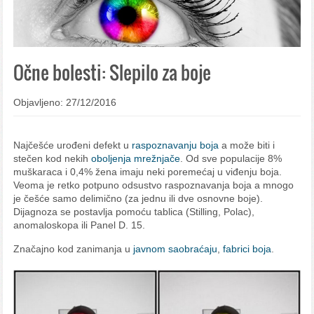
Očne bolesti: Slepilo za boje
Objavljeno: 27/12/2016
Najčešće urođeni defekt u
raspoznavanju boja
a može biti i
stečen kod nekih
oboljenja mrežnjače
. Od sve populacije 8%
muškaraca i 0,4% žena imaju neki poremećaj u viđenju boja.
Veoma je retko potpuno odsustvo raspoznavanja boja a mnogo
je češće samo delimično (za jednu ili dve osnovne boje).
Dijagnoza se postavlja pomoću tablica (Stilling, Polac),
anomaloskopa ili Panel D. 15.
Značajno kod zanimanja u
javnom saobraćaju
,
fabrici boja
.