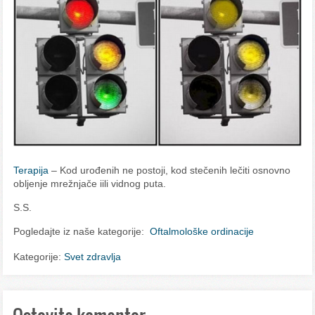
Terapija
– Kod urođenih ne postoji, kod stečenih lečiti osnovno
obljenje mrežnjače iili vidnog puta.
S.S.
Pogledajte iz naše kategorije:
Oftalmološke ordinacije
Kategorije:
Svet zdravlja