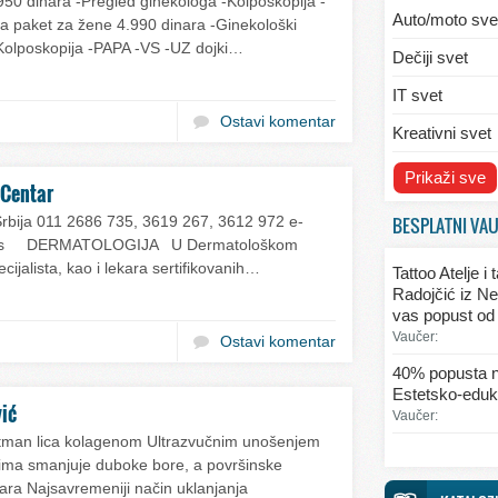
950 dinara -Pregled ginekologa -Kolposkopija -
Auto/moto sve
 paket za žene 4.990 dinara -Ginekološki
-Kolposkopija -PAPA -VS -UZ dojki…
Dečiji svet
IT svet
Ostavi komentar
Kreativni svet
Svet ekologije
Prikaži sve
 Centar
Svet enterijera
BESPLATNI VA
rbija 011 2686 735, 3619 267, 3612 972 e-
net.rs DERMATOLOGIJA U Dermatološkom
Svet informaci
cijalista, kao i lekara sertifikovanih…
Tattoo Atelje i
Svet kulinarst
Radojčić iz Ne
vas popust od
Svet lepote
Vaučer:
Ostavi komentar
Svet ljubavi i 
40% popusta n
Estetsko-eduka
Svet mode
vić
Vaučer:
Svet obrazova
tretman lica kolagenom Ultrazvučnim unošenjem
ima smanjuje duboke bore, a površinske
Svet putovanj
ara Najsavremeniji način uklanjanja