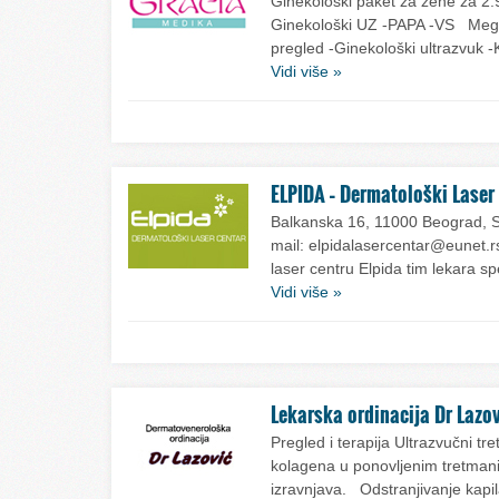
Ginekološki paket za žene za 2.
Ginekološki UZ -PAPA -VS Mega
pregled -Ginekološki ultrazvuk 
Vidi više »
ELPIDA – Dermatološki Laser
Balkanska 16, 11000 Beograd, S
mail: elpidalasercentar@eu
laser centru Elpida tim lekara spe
Vidi više »
Lekarska ordinacija Dr Lazo
Pregled i terapija Ultrazvučni 
kolagena u ponovljenim tretman
izravnjava. Odstranjivanje kapil