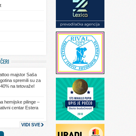
t
/eksterijera
UČERI
ja
 tattoo majstor Saša
va
gotina spremili su za
 40% na tetovaže!
seksa
a hemijske pilinge –
tivni centar Estera
nja
VIDI SVE
a