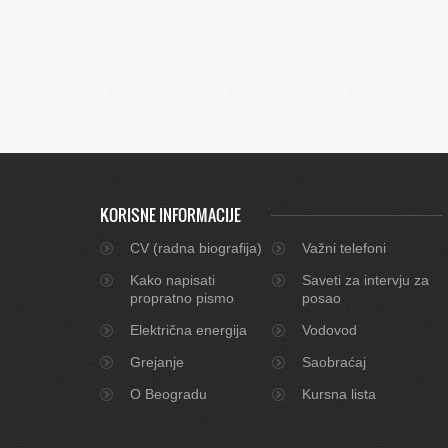
KORISNE INFORMACIJE
CV (radna biografija)
Važni telefoni
Kako napisati
Saveti za intervju za
propratno pismo
posao
Električna energija
Vodovod
Grejanje
Saobraćaj
O Beogradu
Kursna lista