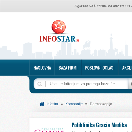
Oglasite vašu firmu na Infostar.rs
NASLOVNA
BAZA FIRMI
POSLOVNI OGLASI
AKCIJ
»
»
Infostar
Kompanije
Dermoskopija
Poliklinika Gracia Medika