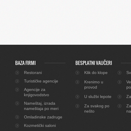
BAZA FIRMI
BESPLATNI VAUČERI
Restorani
Klik do klope
Sv
Turističke agencije
Krenimo u
Ve
provod
po
Agencije za
knjigovodstvo
U službi lepote
Za
Nameštaj, izrada
Za svakog po
Za
nameštaja po meri
nešto
na
Omladinske zadruge
Kozmetički saloni