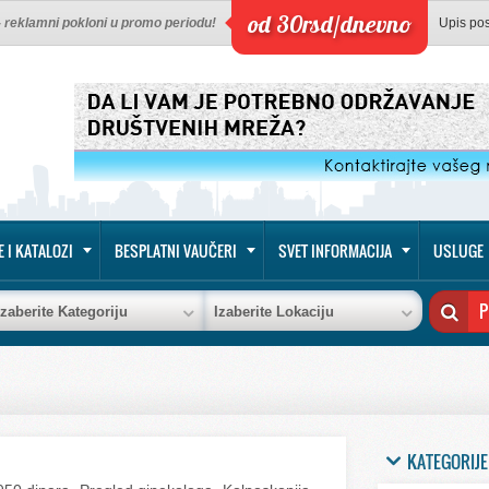
od 30rsd/dnevno
 - reklamni pokloni u promo periodu!
Upis po
E I KATALOZI
BESPLATNI VAUČERI
SVET INFORMACIJA
USLUGE
Izaberite Kategoriju
Izaberite Lokaciju
KATEGORIJE