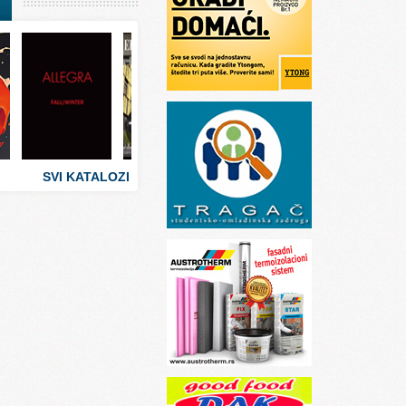
I
stva
 umetnosti
sti
SVI KATALOZI