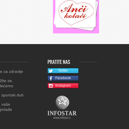
PRATITE NAS
Twitter
e za zdravlje
Facebook
žite se,
lećemo
Instagram
 sportski duh
 vaše
jmlađe