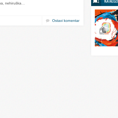
KATALOZ
Svet sporta
na, nehiruška…
Svet tehnike
Ostavi komentar
Svet ugostitelj
Svet zabave i
Svet zanimljivo
Svet zdravlja