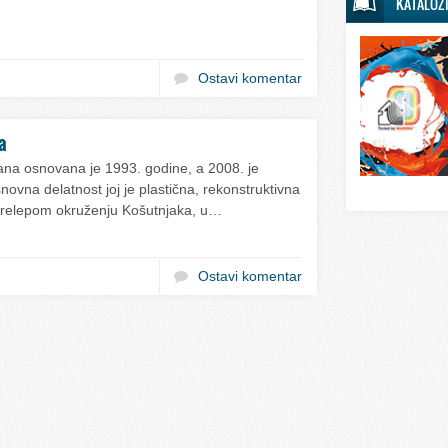
KATALOZ
Svet sporta
Svet tehnike
Ostavi komentar
Svet ugostitelj
Svet zabave i
a
Svet zanimljivo
Sana osnovana je 1993. godine, a 2008. je
Svet zdravlja
novna delatnost joj je plastična, rekonstruktivna
u prelepom okruženju Košutnjaka, u…
Ostavi komentar