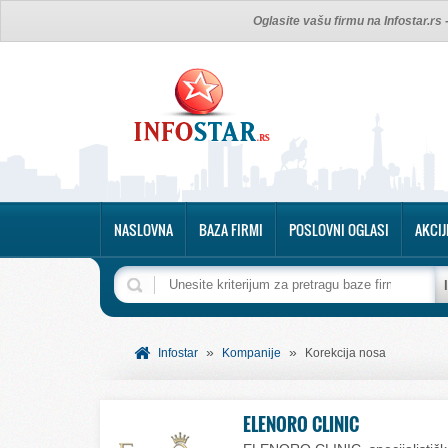
Oglasite vašu firmu na Infostar.rs
NASLOVNA
BAZA FIRMI
POSLOVNI OGLASI
AKCIJ
»
»
Infostar
Kompanije
Korekcija nosa
ELENORO CLINIC