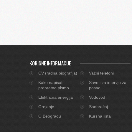
KORISNE INFORMACIJE
CV (radna biografija)
Važni telefoni
Kako napisati
Saveti za intervju za
propratno pismo
posao
Električna energija
Vodovod
Grejanje
Saobraćaj
O Beogradu
Kursna lista