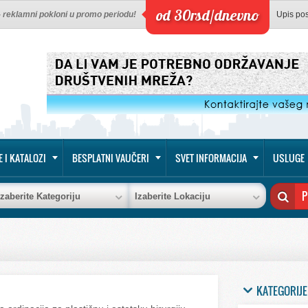
od 30rsd/dnevno
 - reklamni pokloni u promo periodu!
Upis po
E I KATALOZI
BESPLATNI VAUČERI
SVET INFORMACIJA
USLUGE
Izaberite Kategoriju
Izaberite Lokaciju
KATEGORIJE