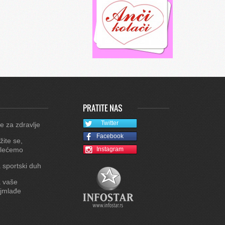
PRATITE NAS
Twitter
e za zdravlje
Facebook
žite se,
lećemo
Instagram
 sportski duh
 vaše
jmlađe