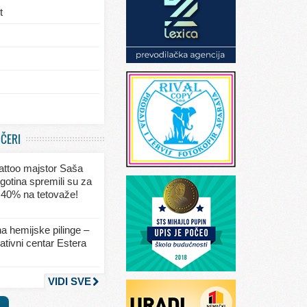
t
/eksterijera
UČERI
ja
 tattoo majstor Saša
va
gotina spremili su za
 40% na tetovaže!
seksa
a hemijske pilinge –
tivni centar Estera
nja
VIDI SVE
a