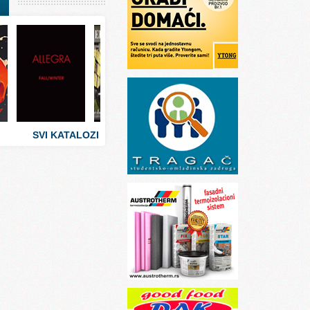
I
stva
 umetnosti
sti
SVI KATALOZI