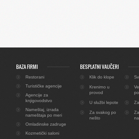
BAZA FIRMI
BESPLATNI VAUČERI
Restorani
Klik do klope
Sv
Turističke agencije
Krenimo u
Ve
provod
po
Agencije za
knjigovodstvo
U službi lepote
Za
Nameštaj, izrada
Za svakog po
Za
nameštaja po meri
nešto
na
Omladinske zadruge
Kozmetički saloni