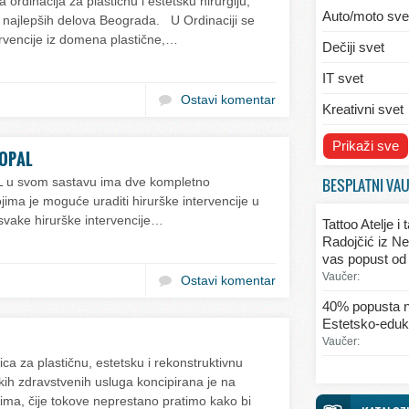
ordinacija za plastičnu i estetsku hirurgiju,
Auto/moto sve
 najlepših delova Beograda. U Ordinaciji se
ervencije iz domena plastične,…
Dečiji svet
IT svet
Ostavi komentar
Kreativni svet
Svet ekologije
Prikaži sve
 OPAL
Svet enterijera
BESPLATNI VA
AL u svom sastavu ima dve kompletno
ima je moguće uraditi hirurške intervencije u
Svet informaci
 svake hirurške intervencije…
Tattoo Atelje i
Svet kulinarst
Radojčić iz Ne
vas popust od
Svet lepote
Vaučer:
Ostavi komentar
Svet ljubavi i 
40% popusta n
Estetsko-eduka
Svet mode
Vaučer:
Svet obrazova
ica za plastičnu, estetsku i rekonstruktivnu
skih zdravstvenih usluga koncipirana je na
Svet putovanj
ma, čije tokove neprestano pratimo kako bi