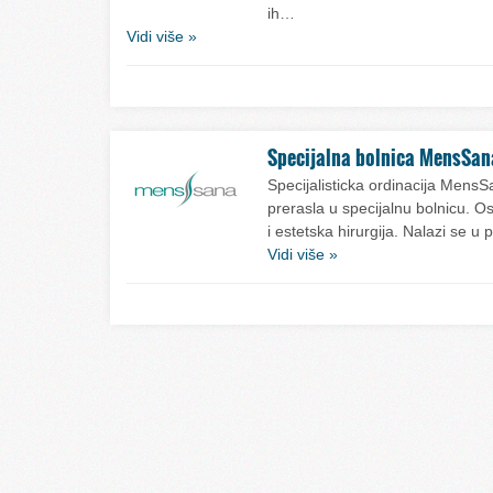
ih…
Vidi više »
Specijalna bolnica MensSan
Specijalisticka ordinacija Mens
prerasla u specijalnu bolnicu. Os
i estetska hirurgija. Nalazi se 
Vidi više »