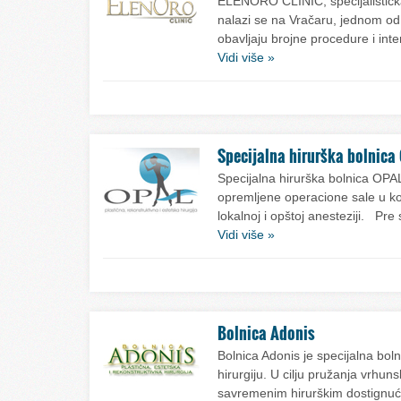
ELENORO CLINIC, specijalistička 
nalazi se na Vračaru, jednom od
obavljaju brojne procedure i int
Vidi više »
Specijalna hirurška bolnica
Specijalna hirurška bolnica OP
opremljene operacione sale u koj
lokalnoj i opštoj anesteziji. Pre
Vidi više »
Bolnica Adonis
Bolnica Adonis je specijalna boln
hirurgiju. U cilju pružanja vrhun
savremenim hirurškim dostignući