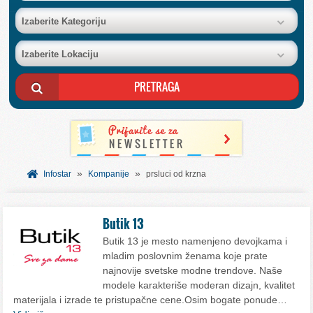
BAZA FIRMI
Izaberite Kategoriju
Izaberite Lokaciju
POSLOVNI OGLASI
AKCIJE I KATALOZI
BESPLATNI VAUČERI
»
»
SVET INFORMACIJA
Infostar
Kompanije
prsluci od krzna
USLUGE
Butik 13
Butik 13 je mesto namenjeno devojkama i
mladim poslovnim ženama koje prate
najnovije svetske modne trendove. Naše
modele karakteriše moderan dizajn, kvalitet
materijala i izrade te pristupačne cene.Osim bogate ponude…