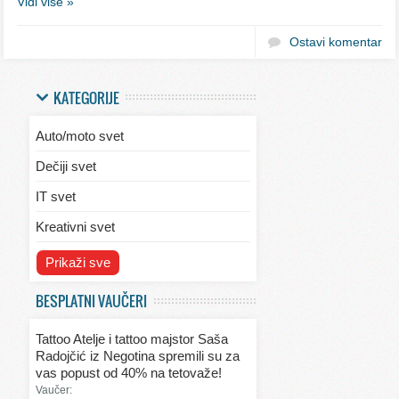
Vidi više »
Ostavi komentar
KATEGORIJE
Auto/moto svet
Dečiji svet
IT svet
Kreativni svet
Svet ekologije
Prikaži sve
Svet enterijera/eksterijera
BESPLATNI VAUČERI
Svet informacija
Tattoo Atelje i tattoo majstor Saša
Svet kulinarstva
Radojčić iz Negotina spremili su za
vas popust od 40% na tetovaže!
Svet lepote
Vaučer: