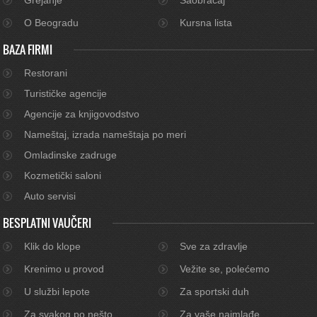
O Beogradu
Kursna lista
BAZA FIRMI
Restorani
Turističke agencije
Agencije za knjigovodstvo
Nameštaj, izrada nameštaja po meri
Omladinske zadruge
Kozmetički saloni
Auto servisi
BESPLATNI VAUČERI
Klik do klope
Sve za zdravlje
Krenimo u provod
Vežite se, polećemo
U službi lepote
Za sportski duh
Za svakog po nešto
Za vaše najmlađe