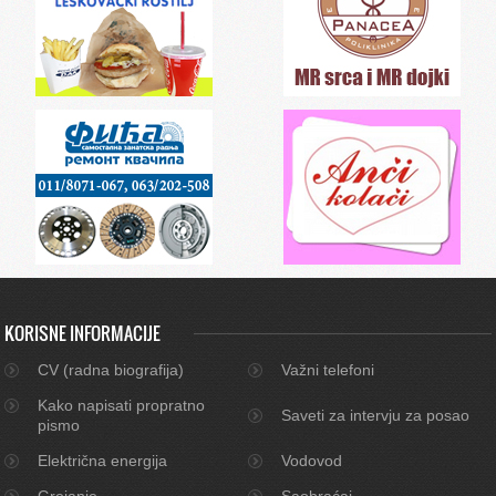
KORISNE INFORMACIJE
CV (radna biografija)
Važni telefoni
Kako napisati propratno
Saveti za intervju za posao
pismo
Električna energija
Vodovod
Grejanje
Saobraćaj