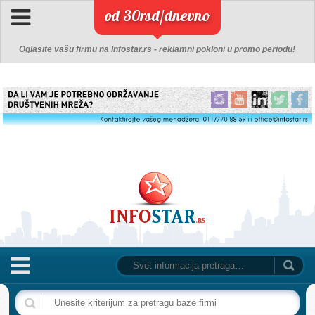
od 30rsd/dnevno
Oglasite vašu firmu na Infostar.rs - reklamni pokloni u promo periodu!
NASLOVNA